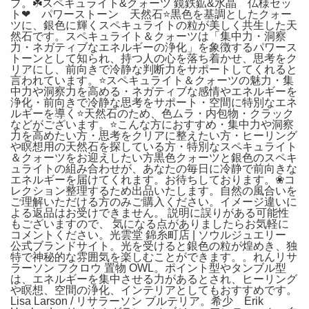
プ。☘️スペキュライト&クォーツ 鏡鉄鉱&水晶 仏様セッ
ト❤︎ パワーストーン 天然石⭐️黒色を基調としたクォー
ツに、銀色に輝くスペキュライトの粒が美しく共生した天
然石です。スペキュライト＆クォーツは「集中力・洞察
力・ネガティブなエネルギーの浄化」を象徴するパワース
トーンとして知られ、持つ人の心を落ち着かせ、思考をク
リアにし、前向きで冷静な判断力をサポートしてくれると
言われています。⭐️スペキュライト＆クォーツの魅力・集
中力や洞察力を高める・ネガティブな感情やエネルギーを
浄化・前向きで冷静な思考をサポート・空間に特別なエネ
ルギーを導く⭐️天然石のため、色ムラ・内包物・クラック
などがございます。⭐️こんな方におすすめ・集中力や洞察
力を高めたい方・思考をクリアに整えたい方・ヒーリング
や瞑想用の天然石を探している方・特別なスペキュライト
＆クォーツをお迎えしたい方黒色クォーツと銀色のスペキ
ュライトの組み合わせが、あなたの毎日に冷静で前向きな
エネルギーを届けてくれます。お待ちしております。❀コ
レクション整理するため出品いたします。自然の風合いを
ご理解いただける方のみご購入ください。イメージ違いに
よる返品はお受けできません。 説明に誤りがある可能性
もございますので、 気になる点がありましたらお気軽に
コメントください。光雲堂 錦糸町店 | ソウルジュエリー
公式ブランドサイト。光を受けると銀色の粒が煌めき、独
特で神秘的な雰囲気を楽しむことができます。。れんリサ
ラーソン フクロウ 置物 OWL。ポイント型やタンブル型
は、エネルギーを集中させる力があるとされ、ヒーリング
や瞑想、空間の浄化、インテリアとしてもおすすめです。
Lisa Larson / リサラーソン ブルテリア。希少 Erik