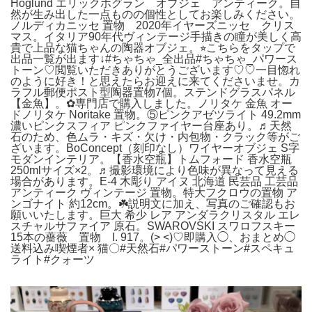
Hoglund エリックホグラン オブジェ アンティーク。自
然が生み出した一点ものの個性としてお楽しみください。
ノルディカニッセ 置物 2020年イヤーズニッセ クリス
マス。イタリア90年代ヴィンテージ手描きの瞳が美しく高
貴で上品な猫ちゃんの陶器オブジェ。⭐︎こちらをタップで
出品一覧が出ます↓#ちゃちゃ_全出品#ちゃちゃ_パワース
トーン♡閲覧いただきありがとうございます♡♡一目惚れ
のように好き！と思えたらお迎えに来てくださいませ。カ
ラフル郵便ポスト型陶器置物7個。ステンドグラスパネル
【金魚】。✿専門店で購入しました。ノリタケ 金魚 オー
ドノリタケ Noritake 置物。⑤ピンクアゼツライト 49.2mm
濃いピンクスフィア ピンクファイヤー台座あり。♬天然
石のため、色ムラ・キズ・欠け・内包物・クラック等がご
ざいます。BoConcept（刻印なし）ワイヤーオブジェ S字
モダンインテリア。【香水空瓶】トムフォード 香水空瓶
250mlサイズ×2。♬撮影環境により色味が異なって見える
場合があります。E-4 木彫り アイヌ 北海道 民芸品 工芸品
アンティーク ヴィンテージ 置物。特大フクロウの置物 ア
ンゴナイト 約12cm。☘️説明文に加え、写真のご確認もお
願いいたします。巨大 希少 レア アンダラクリスタル エレ
スチャルサファイア 原石。SWAROVSKI スワロフスキー
15本の薔薇 置物 I. 917。(> <)♡即購入◯、おまとめ◯
送料込み喫煙者× 猫〇#天然石#パワーストーン#スペキュ
ライト#クォーツ