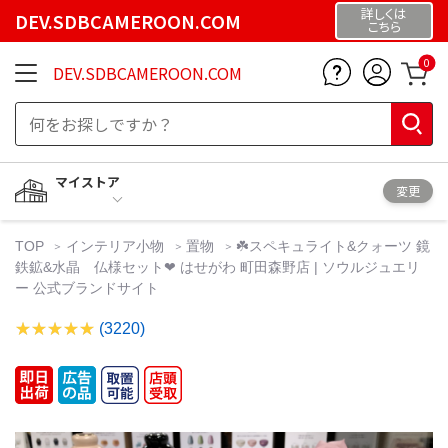
詳しくは
DEV.SDBCAMEROON.COM
こちら
0
DEV.SDBCAMEROON.COM
マイストア
変更
TOP
インテリア小物
置物
☘️スペキュライト&クォーツ 鏡
鉄鉱&水晶 仏様セット❤︎ はせがわ 町田森野店 | ソウルジュエリ
ー 公式ブランドサイト
(3220)