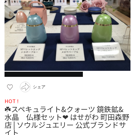
シェア
HOT !
☘️スペキュライト&クォーツ 鏡鉄鉱&
水晶 仏様セット❤︎ はせがわ 町田森野
店 | ソウルジュエリー 公式ブランドサ
イト