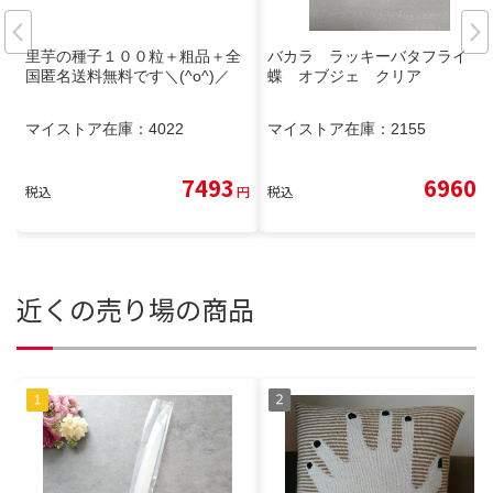
里芋の種子１００粒＋粗品＋全
バカラ ラッキーバタフライ
国匿名送料無料です＼(^o^)／
蝶 オブジェ クリア
マイストア在庫：
4022
マイストア在庫：
2155
7493
6960
税込
円
税込
円
近くの売り場の商品