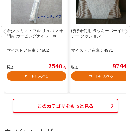
希少 クリストフル リュバン 未
ほぼ未使用 ラッキーボーイサン
開封 カービングナイフ 1点
デー クッション
マイストア在庫：
4502
マイストア在庫：
4971
7540
9744
税込
円
税込
円
カートに入れる
カートに入れる
このカテゴリをもっと見る