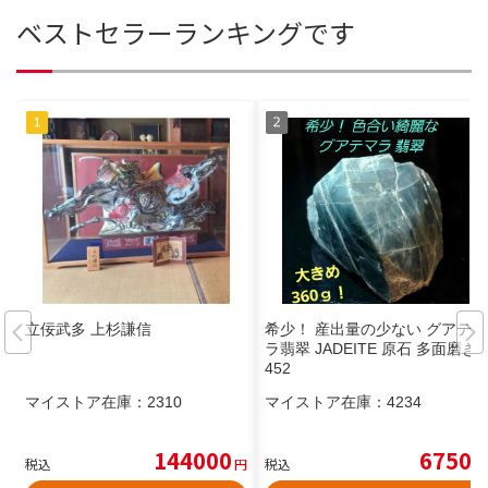
ベストセラーランキングです
立佞武多 上杉謙信
希少！ 産出量の少ない グアテマ
ラ翡翠 JADEITE 原石 多面磨き
452
マイストア在庫：
2310
マイストア在庫：
4234
144000
6750
税込
円
税込
円