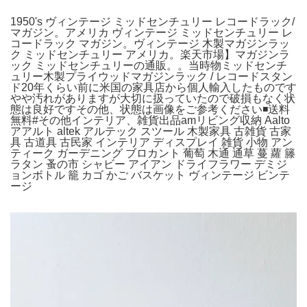
1950's ヴィンテージ ミッドセンチュリー レコードラック/
マガジン。アメリカ ヴィンテージ ミッドセンチュリー レ
コードラック マガジン。ヴィンテージ 木製マガジンラッ
ク ミッドセンチュリー アメリカ。楽天市場】マガジンラ
ック ミッドセンチュリーの通販。。当時物ミッドセンチ
ュリー木製プライウッドマガジンラック / レコードスタン
ド20年くらい前に米国の家具店から個人輸入したものです
やや汚れがありますが大切に扱っていたので破損もなく状
態は良好ですその他、状態は画像をご参考ください◾️送料
無料#その他インテリア、雑貨出品amリビング収納 Aalto
アアルト altek アルテック スツール 木製家具 古雑貨 古家
具 古道具 古民家 インテリア ディスプレイ 雑貨 小物 アン
ティーク ガーデニング ブロカント 葡萄 木通 通草 蔓 蘿 籐
ラタン 蚤の市 シャビー アイアン ドライフラワー デミジ
ョンボトル 籠 カゴ かご バスケット ヴィンテージ ビンテ
ージ