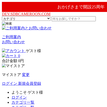
おかげさまで開設25周年
DEV.SDBCAMEROON.COM
ご利用案内
お問い合わせ
ゲスト様
0
合計金額
0円
マイストア
変更
ログイン
新規会員登録
ようこそ
ゲスト様
ログイン
カテゴリ一覧