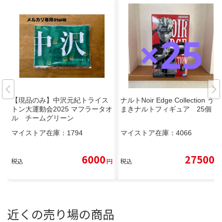
【現品のみ】中沢元紀トライス
ナルトNoir Edge Collection うず
トン大運動会2025 マフラータオ
まきナルトフィギュア 25個
ル チームグリーン
マイストア在庫：
1794
マイストア在庫：
4066
6000
27500
税込
円
税込
円
近くの売り場の商品