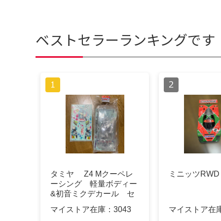
ベストセラーランキングです
タミヤ Z4 Mクーペレ
ミニッツRWD
ーシング 軽量ボディー
&初音ミクデカール セ
ット
マイストア在庫：
3043
マイストア在