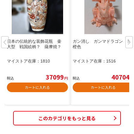
日本の伝統的な装飾花瓶 壷
ガン消し ガンマドラゴン 薄
大型 戦国絵柄？ 薩摩焼？
橙色
マイストア在庫：
1810
マイストア在庫：
1516
37099
40704
税込
円
税込
円
カートに入れる
カートに入れる
このカテゴリをもっと見る