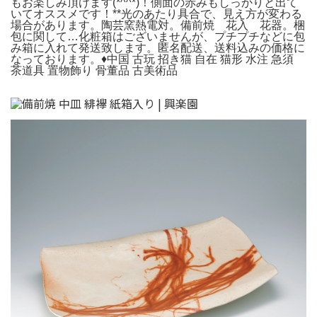
もお楽しみ頂けます(*^^*)！側面の赤みもしっかりと出て
いてオススメです！**光のあたり具合で、見え方が変わる
場合があります。陶芸窯熱電対。備前焼 花入 花器。梱
包に関して…化粧箱はございませんが、プチプチなどに包
み箱に入れて発送致します。匿名配送、送料込みの価格に
なっております。♦中国 古玩 招き猫 自在 猫形 水注 急須
茶道具 置物飾り 骨董品 古美術品