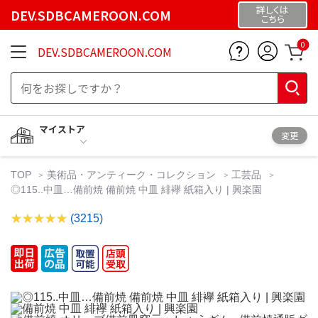
詳しくは
DEV.SDBCAMEROON.COM
こちら
0
DEV.SDBCAMEROON.COM
マイストア
変更
TOP
美術品・アンティーク・コレクション
工芸品
◎115..中皿…備前焼 備前焼 中皿 緋襷 紙箱入り | 興楽園
(3215)