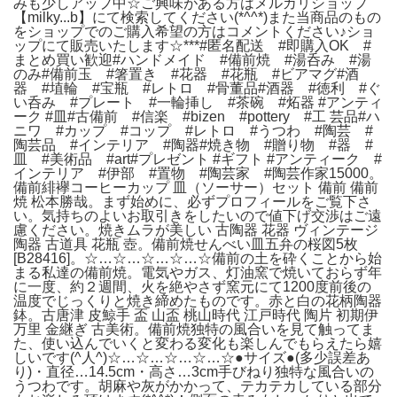
みも少しアップ中☆ご興味がある方はメルカリショップ
【milky...b】にて検索してください(*^^*)また当商品のもの
をショップでのご購入希望の方はコメントください♪ショ
ップにて販売いたします☆***#匿名配送 #即購入OK #
まとめ買い歓迎#ハンドメイド #備前焼 #湯呑み #湯
のみ#備前玉 #箸置き #花器 #花瓶 #ビアマグ#酒
器 #埴輪 #宝瓶 #レトロ #骨董品#酒器 #徳利 #ぐ
い呑み #プレート #一輪挿し #茶碗 #炻器 #アンティ
ーク #皿#古備前 #信楽 #bizen #pottery #工 芸品#ハ
ニワ #カップ #コップ #レトロ #うつわ #陶芸 #
陶芸品 #インテリア #陶器#焼き物 #贈り物 #器 #
皿 #美術品 #art#プレゼント #ギフト #アンティーク #
インテリア #伊部 #置物 #陶芸家 #陶芸作家15000。
備前緋襷コーヒーカップ 皿（ソーサー）セット 備前 備前
焼 松本勝哉。まず始めに、必ずプロフィールをご覧下さ
い。気持ちのよいお取引きをしたいので値下げ交渉はご遠
慮ください。焼きムラが美しい 古陶器 花器 ヴィンテージ
陶器 古道具 花瓶 壺。備前焼せんべい皿五弁の桜図5枚
[B28416]。☆…☆…☆…☆…☆備前の土を砕くことから始
まる私達の備前焼。電気やガス、灯油窯で焼いておらず年
に一度、約２週間、火を絶やさず窯元にて1200度前後の
温度でじっくりと焼き締めたものです。赤と白の花柄陶器
鉢。古唐津 皮鯨手 盃 山盃 桃山時代 江戸時代 陶片 初期伊
万里 金継ぎ 古美術。備前焼独特の風合いを見て触ってま
た、使い込んでいくと変わる変化も楽しんでもらえたら嬉
しいです(^人^)☆…☆…☆…☆…☆●サイズ●(多少誤差あ
り)・直径…14.5cm・高さ…3cm手びねり独特な風合いの
うつわです。胡麻や灰がかかって、テカテカしている部分