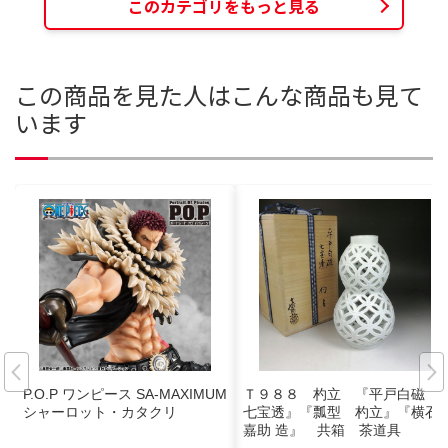
このカテゴリをもっと見る
この商品を見た人はこんな商品も見て
います
P.O.P ワンピース SA-MAXIMUM
Ｔ９８８ 杓立 『平戸白磁
シャーロット・カタクリ
七宝透』『瓢型 杓立』『横石
嘉助 造』 共箱 茶道具