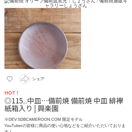
シェア
HOT !
◎115..中皿…備前焼 備前焼 中皿 緋襷
紙箱入り | 興楽園
※DEV.SDBCAMEROON.COM 限定モデル
YouTuberの皆様に商品の使い心地などをご紹介いただいておりま
す！