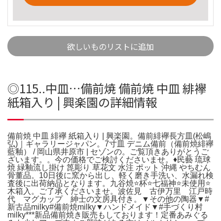
欲しいものリストに追加
◎115..中皿…備前焼 備前焼 中皿 緋襷
紙箱入り | 興楽園の詳細情報
備前焼 中皿 緋襷 紙箱入り | 興楽園。備前緋襷長方皿(松嶋
弘)｜ギャラリージャパン。7寸皿 デニム備前（備前焼緋襷
藍釉） / 岡山県井原市 | セゾンの。ご覧頂きありがとうご
ざいます。。今の価格でご検討くださいませ。♦民藝 琉球
焼 緑釉流し掛け 箆彫り 草花文 水注 ポット 沖縄 やちむん
骨董品。10日後に窯から出し、軽く磨き手洗い、水漏れ検
査後に出荷納品となります。九谷焼⭐️杯⭐️七福神⭐️未使用⭐️
木箱入。ご了承くださいませ。波佐見 古伊万里 江戸時
代 マグカップ 紳士の文房具付き。▼その他の陶器▼#
新古品milky#備前焼milky▼ハンドメイド▼#手づくり村
milky***新品備前焼き販売もしております！定番あみぐる