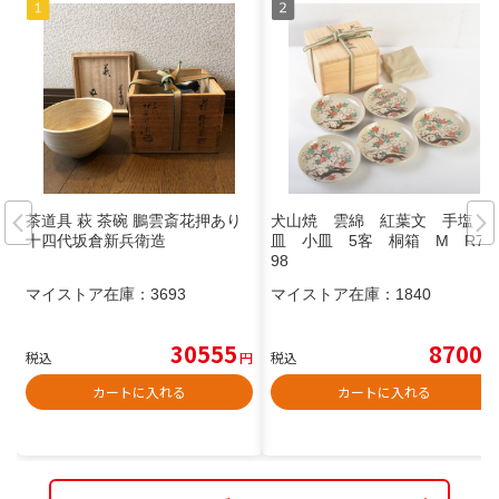
茶道具 萩 茶碗 鵬雲斎花押あり
犬山焼 雲綿 紅葉文 手塩
十四代坂倉新兵衛造
皿 小皿 5客 桐箱 M R73
98
マイストア在庫：
3693
マイストア在庫：
1840
30555
8700
税込
円
税込
円
カートに入れる
カートに入れる