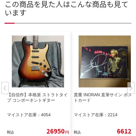
この商品を見た人はこんな商品も見て
います
【自信作】本格派 ストラトタイ
貴重 INORAN 直筆サイン ポス
プ コンポーネントギター
トカード
マイストア在庫：
4054
マイストア在庫：
2214
26950
6612
税込
円
税込
円