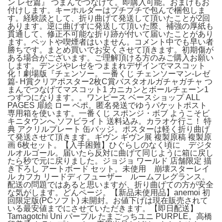
ン レゼ篇』 つまんでつなげて。即購入可能。おまけもお
付けします。キーホルダーはプチプチで包んで梱包しま
す。経験談として、折り曲げて発送して頂いたことが2回
あります。逆に曲げずに発送して頂いた際、補強の厚紙も
貫通して、修正不可能な折り跡が付いて届いたことがあり
ます。ペットや喫煙者はいません。コメント中でも早い者
勝ちです。まとめ買いでお安くさせて頂きます。初期傷が
ある場合がございます。ご理解頂ける方のみご購入お願い
します。デンジやレゼをつままれデザインでマスコット
化！劇場版『チェンソー。一番くじ チェンソーマン-レゼ
篇- H賞クリアポスター2枚C賞バスタオルガチャガチャ つ
まんでつなげてマスコット1 カニカンとボールチェーン1
つずつになります。。ワンピース ベースショップ ALL
PAGES 扉絵 ロー ベポ。匿名発送でゆうパケットポスト
専用箱を使います。一番くじ スポンジ・ボブ ようこそビ
キニタウンへ ソフビライト 送料込み。カラオケ行こ！ 特
典 アクリルプレート 缶バッジ。ポスターは軽く折り曲げ
て発送させて頂きます。ギヴン ギヴン展 複製原稿 複製原
画 6枚セット。【入手困難】ひぐらしのなく頃に デジタ
ルオルゴール。届いたら反対に曲げて同じように箱に戻し
たら秒で元に戻りました。ジョジョ ワールド 店舗限定 描
き下ろし アートボード セット。未使用 崩壊スターレイ
ル カフカ リードディフューザー ルームフレグランス。
配送の問題ではあると思いますが、折り曲げての方が安全
な気がします。どんページ。【新品未使用品】anemoi 初
回限定版(PCソフト) 未開封。お値下げは現在販売されて
いる最安値までにさせていただきます。【即日配送】
Tamagotchi Uni パープル たまごっちユニ PURPLE。高橋