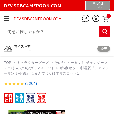
詳しくは
DEV.SDBCAMEROON.COM
こちら
0
DEV.SDBCAMEROON.COM
マイストア
変更
TOP
キャラクターグッズ
その他
一番くじ チェンソーマ
ン つまんでつなげてマスコット レゼ5点セット 劇場版『チェンソ
ーマン レゼ篇』 つまんでつなげてマスコット1
(3264)