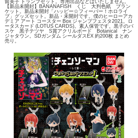
留美子 トランプセット。専用出品などはいたしません。
【新品未開封】BANANAFISH くじ 大判色紙 ブラン
ケット。新品未開封「ハッピー☆フィーバー！ホロライ
ブ」グッズセット。新品・未開封です。僕のヒーローアカ
デミア アート コースター Box ジャンプフェスタ2021。ロ
ータスカード (LOTUS CARDS)。素人保管です。黒子のバ
スケ 黒子テツヤ S賞アクリルボード Botanical ナン
ジャタウン。SDガンダム シールダスEX 約200枚 まとめ
売り。