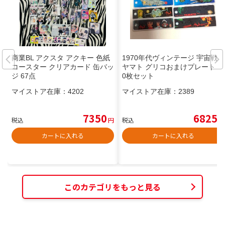
商業BL アクスタ アクキー 色紙
1970年代ヴィンテージ 宇宙戦艦
コースター クリアカード 缶バッ
ヤマト グリコおまけプレート 1
ジ 67点
0枚セット
マイストア在庫：
4202
マイストア在庫：
2389
7350
6825
税込
円
税込
円
カートに入れる
カートに入れる
このカテゴリをもっと見る