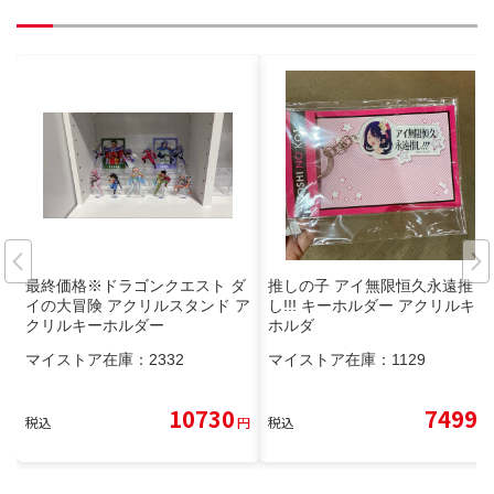
最終価格※ドラゴンクエスト ダ
推しの子 アイ無限恒久永遠推
イの大冒険 アクリルスタンド ア
し!!! キーホルダー アクリルキー
クリルキーホルダー
ホルダ
マイストア在庫：
2332
マイストア在庫：
1129
10730
7499
税込
円
税込
円