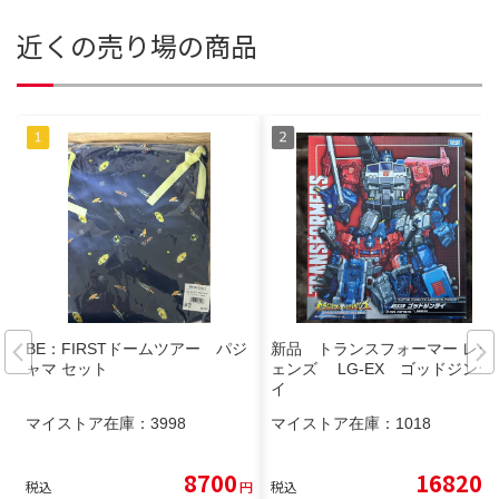
近くの売り場の商品
BE：FIRSTドームツアー パジ
新品 トランスフォーマー レジ
ャマ セット
ェンズ LG-EX ゴッドジンラ
イ
マイストア在庫：
3998
マイストア在庫：
1018
8700
16820
税込
円
税込
円