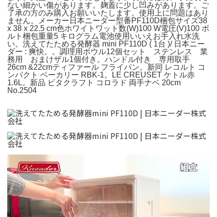
ない細かい傷があります。麹蓋に少し凹みがあります。ご
了承の方のみ購入お願いいたします。使用上に問題はあり
ません。メーカー‎日本ニーダー型番‎PF110D梱包サイズ‎38
x 38 x 22.5 cm色‎ホワイトワット数(W)‎100 W電圧(V)‎100 ボ
ルト梱包重量‎5 キログラム電池使用‎いいえお手入れ‎水洗
い。洗えてたためる発酵器 mini PF110D ( 1台 )/ 日本ニー
ダー : 爽快。。調理用ボウル12個セット ステンレス 業
務用 おまけザル1個付き。ハンドル付き 専用取手
26cm &22cmティファール フライパン。新同 レコルト コ
ンパクト ベーカリー RBK-1。LE CREUSET ケトル赤
1.6L。新品 ビタクラフト コロラド 両手ナベ 20cm
No.2504