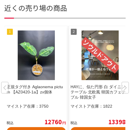
近くの売り場の商品
正規タグ付き Aglaonema pictu
HAYに、似た円形 白 ダイニング
m 【AZ0420-1a】zx個体
テーブル 北欧風 韓国カフェテー
ブル 韓国女子
マイストア在庫：
3750
マイストア在庫：
1822
12760
13398
税込
円
税込
円