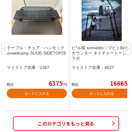
テーブル・チェア・ハンモック
ピ*ル様 somabitoソマビトBAR
nowellcamp SLIDE-SIDETOP25
カウンター ネイチャートーンコ
ラボ
マイストア在庫：
2387
マイストア在庫：
4527
6375
16665
税込
円
税込
円
カートに入れる
カートに入れる
このカテゴリをもっと見る