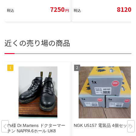
7250
8120
税込
円
税込
円
近くの売り場の商品
t*s様 Dr.Martens ドクターマー
NGK U5157 電装品 4個セット
チン NAPPA 6ホール UK8