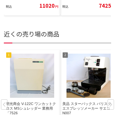
11020
7425
税込
円
税込
円
近くの売り場の商品
明光商会 V-122C ワンカットク
美品 スターバックス バリスタ
ロス MSシュレッダー 業務用
エスプレッソメーカー サエコ SI
「7526
N007