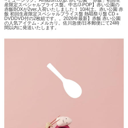
~ミュージック。Amazon.co.jp: 赤い公園 「赤飯」初回生
産限定スペシャルプライス盤。中古/J-POP】赤い公園の
赤飯BOXが2ver.入荷いたしました！ 10/4(土。赤い公園 赤
飯 初回生産限定スペシャルプライス盤 熱唱祭り盤 CD＋
DVDDVD付の2枚組です。。2026年最新】赤飯 赤い公園
の人気アイテム - メルカリ。佐川急便/日本郵便にて24時
間以内に発送いたします。