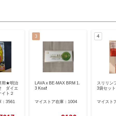
専用★明治
LAVA x BE-MAX BRM 1.
スリリンフ
せ ダイエ
3 Koa❗️
3袋セット
ナイト２
品
庫：
3561
マイストア在庫：
1004
マイスト