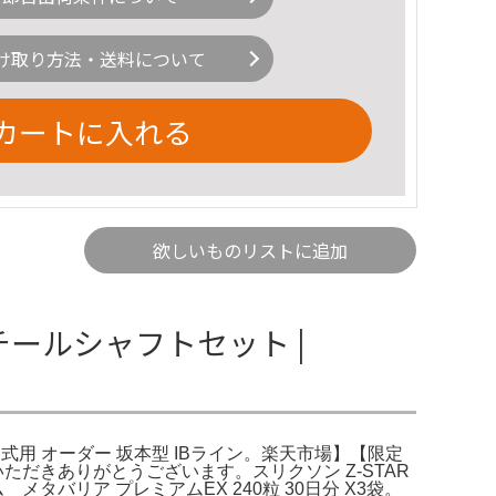
け取り方法・送料について
カートに入れる
欲しいものリストに追加
 スチールシャフトセット |
ノプロ 硬式用 オーダー 坂本型 IBライン。楽天市場】【限定
ご覧いただきありがとうございます。スリクソン Z-STAR
バリア プレミアムEX 240粒 30日分 X3袋。