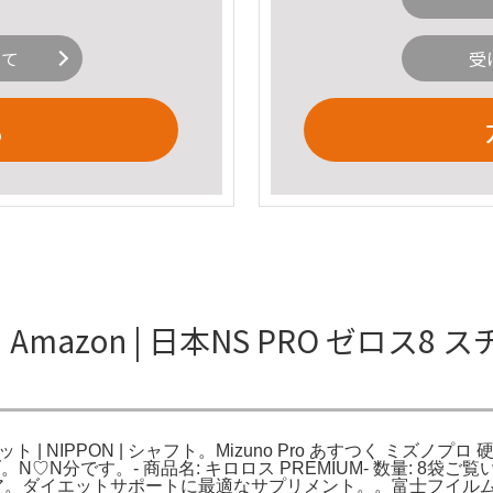
いて
受
る
 Amazon | 日本NS PRO ゼロス8
報
セット | NIPPON | シャフト。Mizuno Pro あすつく ミズ
。N♡N分です。- 商品名: キロロス PREMIUM- 数量: 8袋
。ダイエットサポートに最適なサプリメント。。富士フイルム メタ