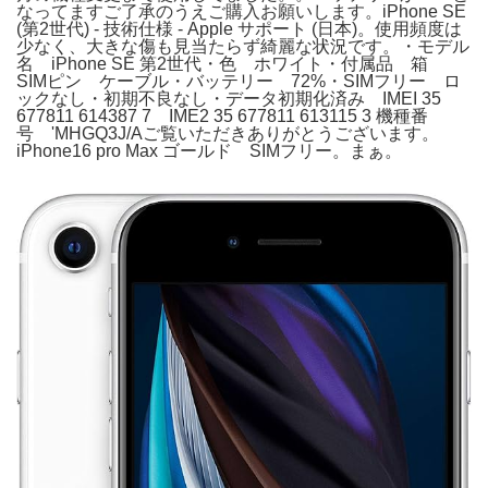
なってますご了承のうえご購入お願いします。iPhone SE
(第2世代) - 技術仕様 - Apple サポート (日本)。使用頻度は
少なく、大きな傷も見当たらず綺麗な状況です。・モデル
名 iPhone SE 第2世代・色 ホワイト・付属品 箱
SIMピン ケーブル・バッテリー 72%・SIMフリー ロ
ックなし・初期不良なし・データ初期化済み IMEI 35
677811 614387 7 IME2 35 677811 613115 3 機種番
号 'MHGQ3J/Aご覧いただきありがとうございます。
iPhone16 pro Max ゴールド SIMフリー。まぁ。