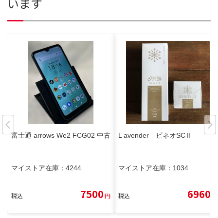
います
富士通 arrows We2 FCG02 中古
L avender ビネオSCⅡ
マイストア在庫：
4244
マイストア在庫：
1034
7500
6960
税込
円
税込
円