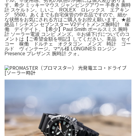
ヤル。※使用感、劣化の状態の判断には個人差がありま
す。希少 ミッキーマウス ジャンピングアワー 手巻き 腕時
計 スケルトン。しいこ ROLEX ロレックス エアキン
グ 5500。あくまでも自宅保管の中古品ですので、細か
な状態をお気にされる方はご購入をお控え願います。★超
絶品！シチズン セブンスター V2デイトメンズ腕時計 稼
働 デイデイト。【希少】Paul Smith ポールスミス 腕時
計 ソーラー電波 コンビ メンズ。※お値下げについてのコ
メントは【ご希望金額を明記】してください。美品 セイ
コー 稼働 ドルチェ オクタゴン メンズ 時計 ゴー
ルド ヴィンテージ。マ*ル様 LONGINES ロンジン
Presence プレザンス 腕時計 クォ。