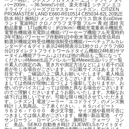
ーラー時計。シチズン プロマスター エコ・ドライブ ダイ
バー200m」～36.5mmの小径。楽天市場】シチズン エコ
ドライブ（シリーズプロマスター（シチズン。CITIZEN
PROMASTER LAND E660-R010514 CB5034-82L 20気圧
防水 時計 腕時計 メンズ サファイアガラス 防水 EcoDrive
ランド 電波時計 クロノグラフ 文字盤 ブルー 青 紺 濃紺 完
動品重量：171g腕周り：約19cm▷機能充電量表示機能充
電警告機能過充電防止機能パワーセーブ機能フル充電時約
3年可動(パワーセーブ作動時)日中欧米電波受信受信局自
動選択機能定時受信機能強制受信機能パーペチュアルカレ
ンダーデイ＆デイト表示24時間表示1/1秒クロノグラフ(60
分計)ダイレクトフライトワールドタイム機能(24時差)サマ
ータイム機能アラーム↓よければ他の商品もご覧になって
ください♪#Meee出品アパレル一覧#Meee出品バッグ一覧
※素人の測定の為、置き方や測定方法などにより若干の誤
差が生じる場合がございます。※記載サイズはあくまでも
目安です。ご確認の上ご購入お願いいたします。素人検品
ですので見落としがあることもございます。※写真につき
ましては色味が現物に近づくよう撮影しておりますが、お
使いのデバイスによっては現物と異なる場合がございます
のでご理解くださいますようお願いいたします。大幅なお
値下げは難しいですが、可能な限り検討させていただきま
す。シチズン】電波ソーラー「エコドライブ」のメンズ腕
時計｜人気商品。ご了承ください。。ＫＳハイビート
５６２６－７０００ 希少文字盤。サイズ感や着用可否に
つきましては個人差がございます。稼働✨新品電池 イヴ
サンローラン ローマンベゼル 腕時計 クォーツ コン
ビ 美品。SEIKO 自動巻き時計 21JEWELSホワイトダイ