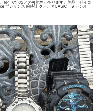
故障、経年劣化などの可能性があります。美品 セイコ
ce プレザンス 腕時計 クォ。＃CASIO ＃カシオ