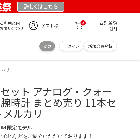
業祭
詳しくは
こちら
合計金額
ご利用案内
0
ゲスト様
0円
お問い合わせ
変更
ログイン
新規会員登録
ルカリ
3本セット アナログ・クォー
 腕時計 まとめ売り 11本セ
- メルカリ
COM 限定モデル
の使い心地などをご紹介いただいております！