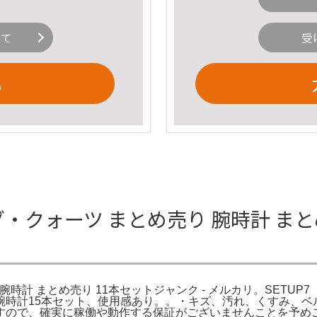
いて
受
る
グ・クォーツ まとめ売り 腕時計 まと
腕時計 まとめ売り 11本セットジャンク - メルカリ。SETUP
腕時計15本セット、使用感あり。。・キズ、汚れ、くすみ、ベ
すので、確実に稼働や動作する保証がございませんことを予め