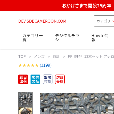
おかげさまで開設25周年
DEV.SDBCAMEROON.COM
カテゴリ一
デジタルチラ
Howto情
覧
シ
報
TOP
メンズ
時計
FF 腕時計13本セット アナ
(3199)