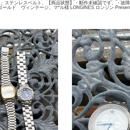
TUP7」ステンレスベルト。【商品状態】・動作未確認です。・
 ヴィンテージ。マ*ル様 LONGINES ロンジン Presen