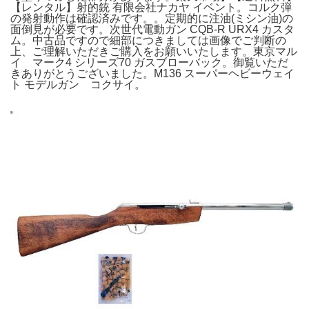
【レンタル】射的銃 有限会社ナカヤ イベント。コルク弾
の発射動作は確認済みです。。定期的に注油(ミシン油)の
面倒見が必要です。次世代電動ガン CQB-R URX4 カスタ
ム。中古品ですので細部につきましては画像でご判断の
上、ご理解いただきご購入をお願いいたします。東京マル
イ マーク4 シリーズ70 ガスブローバック。御覧いただ
きありがとうございました。M136 スーパーヘビーウェイ
ト モデルガン コクサイ。