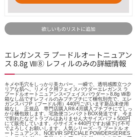
欲しいものリストに追加
エレガンス ラ プードルオートニュアン
ス 8.8g Ⅷ⑧ レフィルのみの詳細情報
キメや毛穴をしっかり美カバー。一瞬で、透明感際立つク
リアな肌へ。リメイク用フェイスパウダーエレガンス ラ
プードルオートニュアンス<フェイスパウダー＞8.8g Ⅷ⑧
箱なし品ですレフィルのみプチプチにて梱包別売で、エレ
ガンスパフP（プードル用）440円ございます新品未使用
箱なし 正規品 専門店購入R8.4月購入プチプチにてしっ
かり梱包致します。宅急便コンパクトBOX発送です。今ま
で割れたなどトラブルはありません大サイズパフ＋500円
にて販売しています。小サイズ＋440円ですお値下げ不可
でよろしくお願いします。人気シリーズ···ラ プードル オ
ートニュアンス。NOEVIR SPECIALE POWDERSERIES