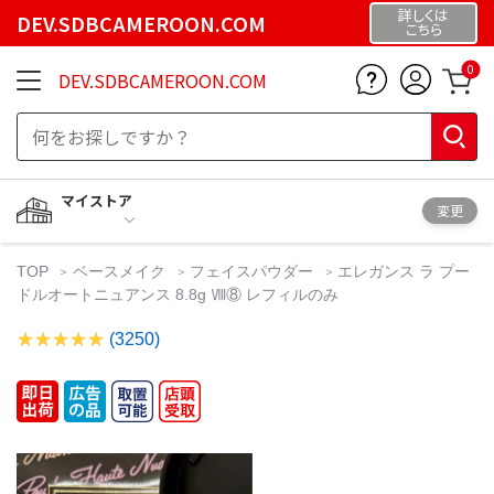
詳しくは
DEV.SDBCAMEROON.COM
こちら
0
DEV.SDBCAMEROON.COM
マイストア
変更
TOP
ベースメイク
フェイスパウダー
エレガンス ラ プー
ドルオートニュアンス 8.8g Ⅷ⑧ レフィルのみ
(3250)