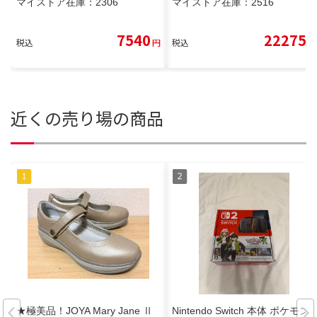
マイストア在庫：
2306
マイストア在庫：
2516
7540
22275
税込
円
税込
円
近くの売り場の商品
★極美品！JOYA Mary Jane Ⅱ
Nintendo Switch 本体 ポケモン