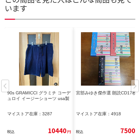
います
90s GRAMICCI グラミチ コーデ
宮部みゆき傑作選 朗読CD17枚
ュロイ イージーショーツ usa製
マイストア在庫：
3287
マイストア在庫：
4918
10440
7500
税込
円
税込
円