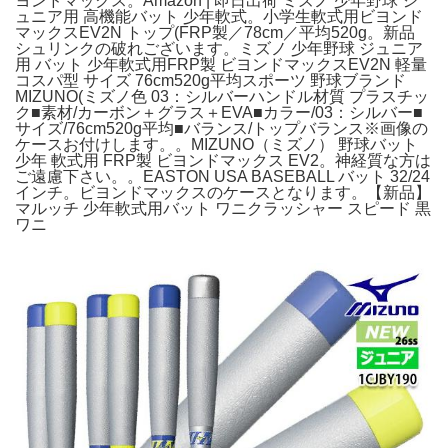
ヨンドマックス。Amazon | 即日出荷 ミズノ 少年野球 ジ
ュニア用 高機能バット 少年軟式。小学生軟式用ビヨンド
マックスEV2N トップ(FRP製／78cm／平均520g。新品
シュリンクの破れございます。ミズノ 少年野球 ジュニア
用 バット 少年軟式用FRP製 ビヨンドマックスEV2N 軽量
コスパ型 サイズ 76cm520g平均スポーツ 野球ブランド
MIZUNO(ミズノ色 03：シルバーハンドル材質 プラスチッ
ク■素材/カーボン＋グラス＋EVA■カラー/03：シルバー■
サイズ/76cm520g平均■バランス/トップバランス※画像の
ケースお付けします。。MIZUNO（ミズノ） 野球バット
少年 軟式用 FRP製 ビヨンドマックス EV2。神経質な方は
ご遠慮下さい。。EASTON USA BASEBALL バット 32/24
インチ。ビヨンドマックスのケースとなります。【新品】
マルッチ 少年軟式用バット ワニクラッシャー スピード 黒
ワニ