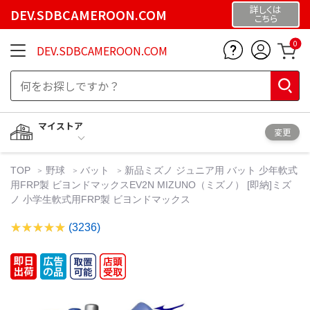
詳しくは
DEV.SDBCAMEROON.COM
こちら
0
DEV.SDBCAMEROON.COM
マイストア
変更
TOP
野球
バット
新品ミズノ ジュニア用 バット 少年軟式
用FRP製 ビヨンドマックスEV2N MIZUNO（ミズノ） [即納]ミズ
ノ 小学生軟式用FRP製 ビヨンドマックス
(3236)