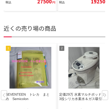
27500
19250
税込
円
税込
円
近くの売り場の商品
SEVENTEEN トレカ まと
定価29万 水素マルチポッド 1台
め Semicolon
3役シリカ水素水＆ガス吸引