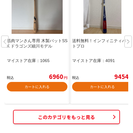
筋肉マンさん専用 木製バットSS
送料無料！インフィニティバッ
K ドラゴンズ細川モデル
トプロ
マイストア在庫：
1065
マイストア在庫：
4091
6960
9454
税込
円
税込
円
カートに入れる
カートに入れる
このカテゴリをもっと見る