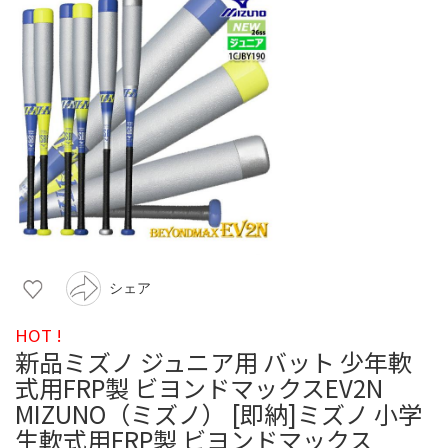
シェア
HOT !
新品ミズノ ジュニア用 バット 少年軟
式用FRP製 ビヨンドマックスEV2N
MIZUNO（ミズノ） [即納]ミズノ 小学
生軟式用FRP製 ビヨンドマックス