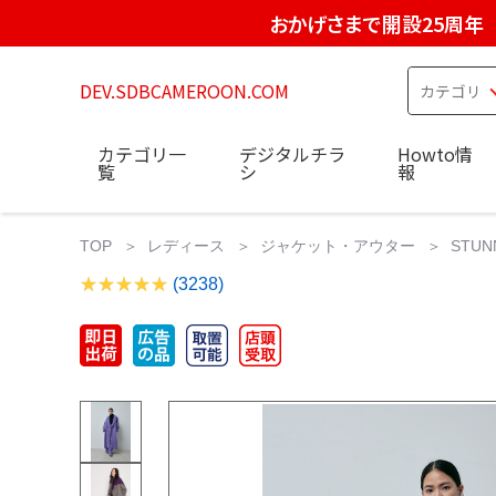
おかげさまで開設25周年
DEV.SDBCAMEROON.COM
カテゴリ一
デジタルチラ
Howto情
覧
シ
報
TOP
レディース
ジャケット・アウター
STU
(3238)