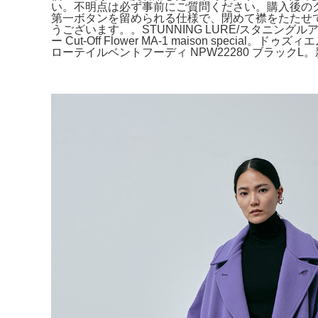
い。不明点は必ず事前にご質問ください。購入後の
第一ボタンを留められる仕様で、閉めて襟をたたせて着る
うございます。。STUNNING LURE/スタニング
ー Cut-Off Flower MA-1 maison spe
ローテイルベントフーディ NPW22280 ブラックL。新品