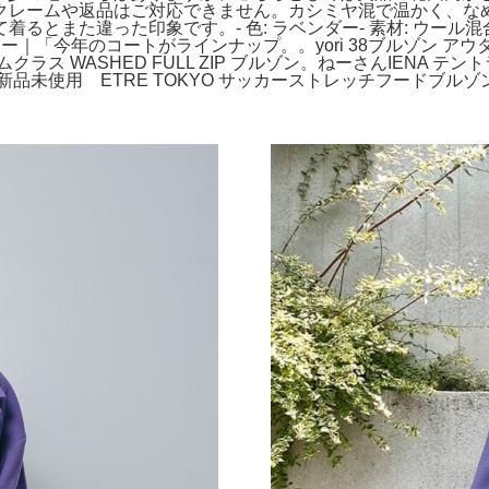
クレームや返品はご対応できません。カシミヤ混で温かく、な
とまた違った印象です。- 色: ラベンダー- 素材: ウール混
ルアー｜「今年のコートがラインナップ。。yori 38ブルゾン ア
cial。ドゥズィエムクラス WASHED FULL ZIP ブルゾン。ねーさ
未使用 ETRE TOKYO サッカーストレッチフードブルゾン。3.1 