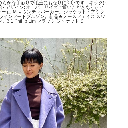
めらかな手触りで毛玉にもなりにくいです。ネックは
合- デザイン: オーバーサイズご覧いただきありがと
ウター 白 M マウンテンパーカー。ジャケット・アウタ
んIENA テントラインフードブルゾン。新品★ノースフェイス スワ
Phillip Lim ブラック ジャケット S