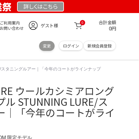
業祭
詳しくは
こちら
合計金額
ご利用案内
0
ゲスト様
0円
お問い合わせ
変更
ログイン
新規会員登録
LURE/スタニングルアー｜「今年のコートがラインナップ
 LURE ウールカシミアロング
 STUNNING LURE/ス
ー｜「今年のコートがライ
COM 限定モデル