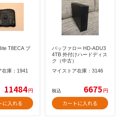
lite T8ECA ブ
バッファロー HD-ADU3
4TB 外付けハードディス
ク（中古）
ア在庫：
1941
マイストア在庫：
3146
11484
6675
円
円
税込
トに入れる
カートに入れる