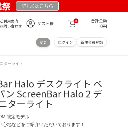
業祭
詳しくは
こちら
合計金額
ご利用案内
0
ゲスト様
0円
お問い合わせ
変更
ログイン
新規会員登録
明 モニターライト
nBar Halo デスクライト ベ
ScreenBar Halo 2 デ
モニターライト
COM 限定モデル
の使い心地などをご紹介いただいております！