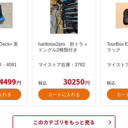
 Deck+ 美
haritorax2pro 肘トラ＋
TourBox E
ドングル2種類付き
ラック
庫：
4081
マイストア在庫：
2782
マイスト
4499
30250
円
円
税込
税込
入れる
カートに入れる
カー
このカテゴリをもっと見る