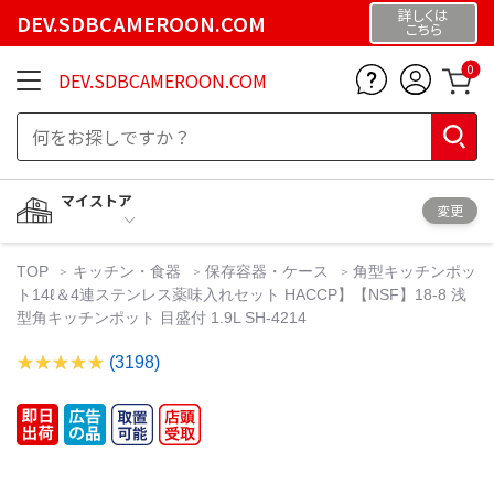
詳しくは
DEV.SDBCAMEROON.COM
こちら
0
DEV.SDBCAMEROON.COM
マイストア
変更
TOP
キッチン・食器
保存容器・ケース
角型キッチンポッ
ト14ℓ＆4連ステンレス薬味入れセット HACCP】【NSF】18-8 浅
型角キッチンポット 目盛付 1.9L SH-4214
(3198)