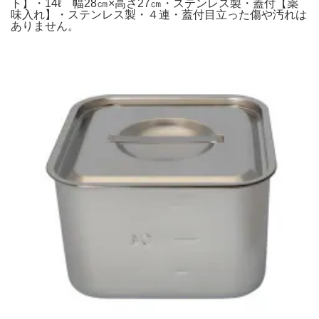
ト】・14ℓ 幅28㎝×高さ27㎝・ステンレス製・蓋付【薬
味入れ】・ステンレス製・４連・蓋付目立った傷や汚れは
ありません。