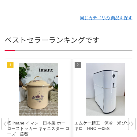
同じカテゴリの 商品を探す
ベストセラーランキングです
⑤ imane イマン 日本製 ホー
エムケー精工 保冷 米びつ 5
ローストッカー キャニスター ロ
キロ HRC ー05S
ーズ 薔薇