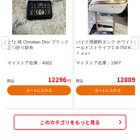
と*と様 Christian Dior ブラック
バイク用燃料タンク ホワイト ゴ
三つ折り財布
ールドストライプＣＢ750Ｋ
ｆｏu r
マイストア在庫：
4002
マイストア在庫：
1907
12296
12889
税込
円
税込
円
カートに入れる
カートに入れる
このカテゴリをもっと見る