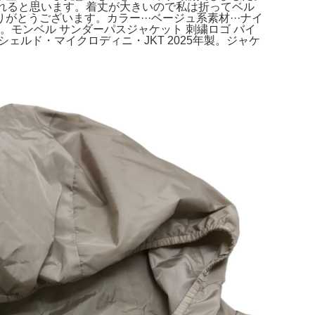
れると思います。着丈が大きいので私は折ってベル
うございます。カラー···ベージュ系素材···ナイ
a Mサイズ。モンベル サンダーパスジャケット 刺繍ロゴ バイ
ブル・シェルド・マイクロディニ・JKT 2025年製。ジャケ