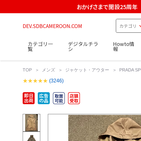
おかげさまで開設25周年
DEV.SDBCAMEROON.COM
カテゴリ一
デジタルチラ
Howto情
覧
シ
報
TOP
メンズ
ジャケット・アウター
PRADA
(3246)