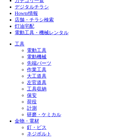
カテゴリ一覧
デジタルチラシ
Howto情報
店舗・チラシ検索
灯油宅配
電動工具・機械レンタル
工具
電動工具
電動機械
先端パーツ
作業工具
大工道具
左官道具
工具収納
保安
荷役
計測
研磨・ケミカル
金物・電材
釘・ビス
ネジボルト