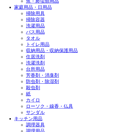
魚・爬虫類用品
家庭用品・日用品
掃除用具
掃除容器
洗濯用品
バス用品
タオル
トイレ用品
収納用品・収納保護用品
住居洗剤
洗濯洗剤
台所用品
芳香剤・消臭剤
防虫剤・除湿剤
殺虫剤
紙
カイロ
ローソク・線香・仏具
サンダル
キッチン用品
調理器具
調理用品