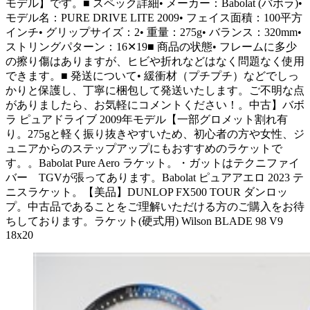
モデル】です。■ スペック詳細• メーカー：Babolat (バボラ)•
モデル名：PURE DRIVE LITE 2009• フェイス面積：100平方
インチ• グリップサイズ：2• 重量：275g• バランス：320mm•
ストリングパターン：16✕19■ 商品の状態• フレームに多少
の擦り傷はありますが、ヒビや折れなどはなく問題なく使用
できます。■ 発送について• 緩衝材（プチプチ）などでしっ
かりと保護し、丁寧に梱包して発送いたします。ご不明な点
がありましたら、お気軽にコメントください！。中古】バボ
ラ ピュアドライブ 2009年モデル【一部グロメット割れ有
り。275gと軽く振り抜きやすいため、初心者の方や女性、ジ
ュニアからのステップアップにもおすすめのラケットで
す。。Babolat Pure Aero ラケット。・ガットはテクニファイ
バー TGVが張ってあります。Babolat ピュアアエロ 2023 テ
ニスラケット。【美品】DUNLOP FX500 TOUR ダンロッ
プ。中古品であることをご理解いただける方のご購入をお待
ちしております。ラケット(硬式用) Wilson BLADE 98 V9
18x20