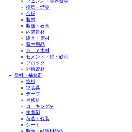
フェンス・境界資材
換気・煙突
合板
製材
断熱・石膏
内装建材
建具・床材
養生用品
ＤＩＹ木材
セメント・砂・砂利
ブロック
外構資材
塗料・補修剤
塗料
塗装具
テープ
補修材
コーキング材
接着剤
荷造・包装
シート
断熱・結露用品他