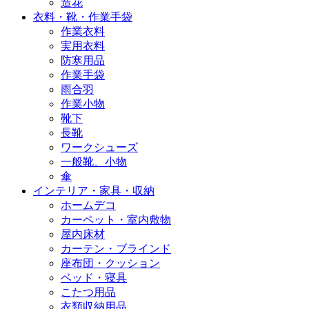
造花
衣料・靴・作業手袋
作業衣料
実用衣料
防寒用品
作業手袋
雨合羽
作業小物
靴下
長靴
ワークシューズ
一般靴、小物
傘
インテリア・家具・収納
ホームデコ
カーペット・室内敷物
屋内床材
カーテン・ブラインド
座布団・クッション
ベッド・寝具
こたつ用品
衣類収納用品