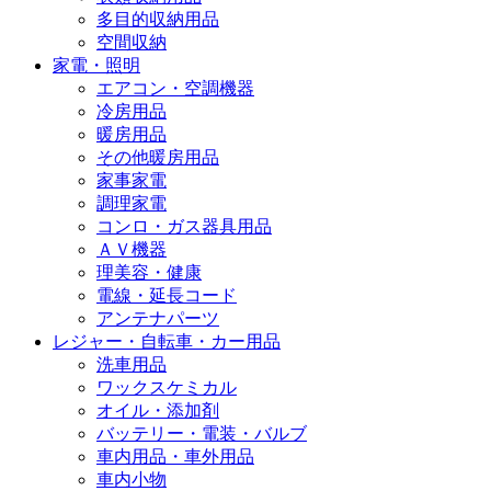
多目的収納用品
空間収納
家電・照明
エアコン・空調機器
冷房用品
暖房用品
その他暖房用品
家事家電
調理家電
コンロ・ガス器具用品
ＡＶ機器
理美容・健康
電線・延長コード
アンテナパーツ
レジャー・自転車・カー用品
洗車用品
ワックスケミカル
オイル・添加剤
バッテリー・電装・バルブ
車内用品・車外用品
車内小物