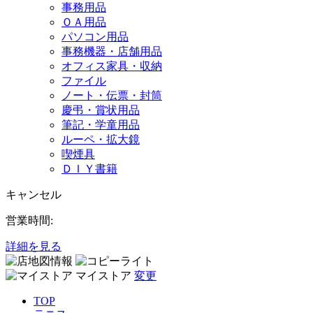
事務用品
ＯＡ用品
パソコン用品
事務機器・店舗用品
オフィス家具・収納
ファイル
ノート・伝票・封筒
慶弔・賞状用品
筆記・学童用品
ルーペ・拡大鏡
喫煙具
ＤＩＹ書籍
キャンセル
営業時間:
詳細を見る
マイストア
変更
TOP