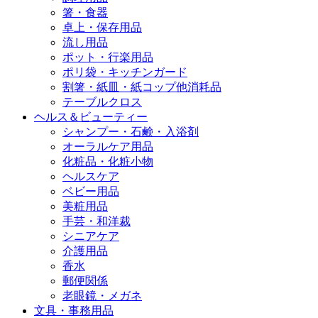
箸・食器
卓上・保存用品
流し用品
ポット・行楽用品
ポリ袋・キッチンガード
割箸・紙皿・紙コップ他消耗品
テーブルクロス
ヘルス＆ビューティー
シャンプー・石鹸・入浴剤
オーラルケア用品
化粧品・化粧小物
ヘルスケア
ベビー用品
美粧用品
手芸・和洋裁
シニアケア
介護用品
香水
郵便関係
老眼鏡・メガネ
文具・事務用品