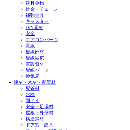
建具金物
針金・チェーン
補強金具
キャスター
DIY素材
安全
エアコンパーツ
電線
配線部材
配線結束
電設資材
配線パーツ
換気扇
建材・木材・配管材
配管材
水栓
雨ドイ
安全・足場材
屋根・外壁材
構造鋼材
ドア窓・建具