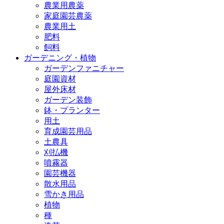
農業用農薬
家庭園芸農薬
農業用土
肥料
飼料
ガーデニング・植物
ガーデンファニチャー
庭園資材
屋外床材
ガーデン装飾
鉢・プランター
用土
育成園芸用品
土農具
刈払機
噴霧器
園芸機器
散水用品
雪かき用品
植物
種