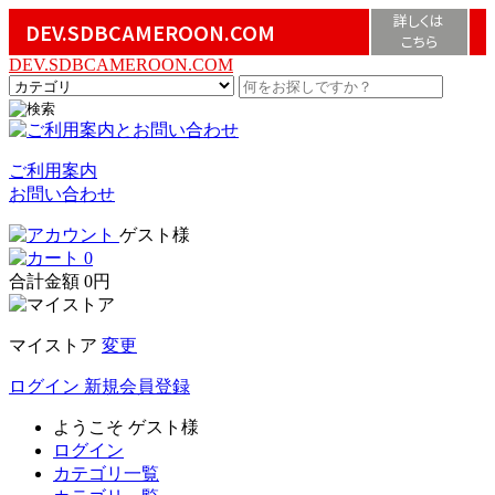
詳しくは
DEV.SDBCAMEROON.COM
こちら
DEV.SDBCAMEROON.COM
ご利用案内
お問い合わせ
ゲスト様
0
合計金額
0円
マイストア
変更
ログイン
新規会員登録
ようこそ
ゲスト様
ログイン
カテゴリ一覧