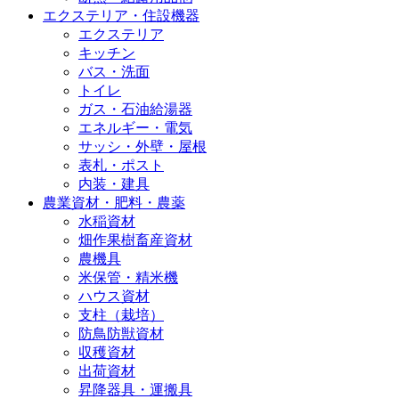
エクステリア・住設機器
エクステリア
キッチン
バス・洗面
トイレ
ガス・石油給湯器
エネルギー・電気
サッシ・外壁・屋根
表札・ポスト
内装・建具
農業資材・肥料・農薬
水稲資材
畑作果樹畜産資材
農機具
米保管・精米機
ハウス資材
支柱（栽培）
防鳥防獣資材
収穫資材
出荷資材
昇降器具・運搬具