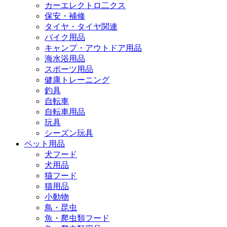
カーエレクトロ二クス
保安・補修
タイヤ・タイヤ関連
バイク用品
キャンプ・アウトドア用品
海水浴用品
スポーツ用品
健康トレーニング
釣具
自転車
自転車用品
玩具
シーズン玩具
ペット用品
犬フード
犬用品
猫フード
猫用品
小動物
鳥・昆虫
魚・爬虫類フード