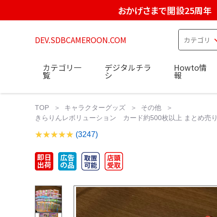
おかげさまで開設25周年
DEV.SDBCAMEROON.COM
カテゴリ一
デジタルチラ
Howto情
覧
シ
報
TOP
キャラクターグッズ
その他
きらりんレボリューション カード約500枚以上 まとめ売り 
(3247)