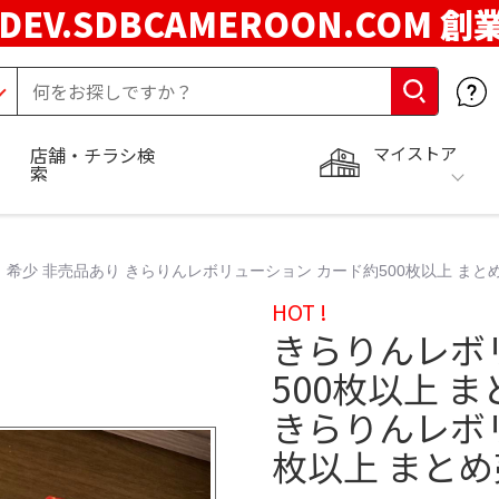
DEV.SDBCAMEROON.COM 創
マイストア
店舗・チラシ検
索
希少 非売品あり きらりんレボリューション カード約500枚以上 まとめ
HOT !
きらりんレボ
500枚以上 
きらりんレボリ
枚以上 まとめ