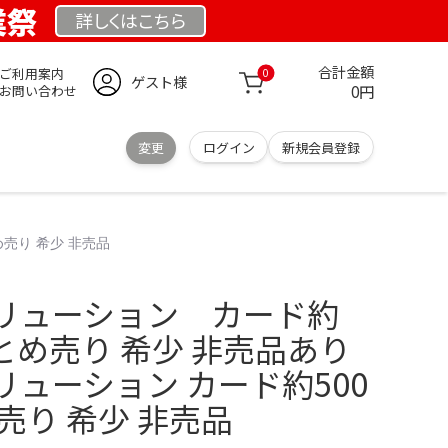
業祭
詳しくは
こちら
合計金額
ご利用案内
0
ゲスト様
0円
お問い合わせ
変更
ログイン
新規会員登録
売り 希少 非売品
リューション カード約
まとめ売り 希少 非売品あり
ューション カード約500
売り 希少 非売品