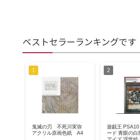
ベストセラーランキングです
鬼滅の刃 不死川実弥
遊戯王 PSA1
アクリル原画色紙 A4
ード 青眼の白
アイズ 浮世絵 2