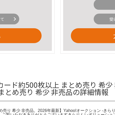
いて
受
る
ード約500枚以上 まとめ売り 希少
 まとめ売り 希少 非売品の詳細情報
め売り 希少 非売品。2026年最新】Yahoo!オークション -
D初回。ご覧いただきありがとうございますきらりんレボリューシ