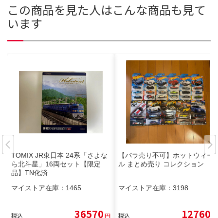
この商品を見た人はこんな商品も見て
います
TOMIX JR東日本 24系「さよな
【バラ売り不可】ホットウィー
ら北斗星」16両セット【限定
ル まとめ売り コレクション
品】TN化済
マイストア在庫：
1465
マイストア在庫：
3198
36570
12760
税込
円
税込
円