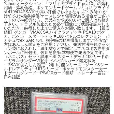
Yahoo!オークション - 「マリィのプライド psa10」の落札
相場・落札価格。ポケモンカードゲームマリィのプライド
sl 419/414PSA10の高い評価でも小さなキズ/凹み/ホロか
け/白欠け/横線/線傷/ケースに少々傷等がある場合がござい
ますので神経質な方、完品をお求めの方のご購入はお控え
下さい。トラブル防止のため必ず画像にて状態確認をして
いただき、納得した上でご購入をお願い致します。【最安
値‼️】ゲンガーVMAX SA ハイクラスデッキ PSA10 ポケ
カ。ポケカ スタートデッキ100 バトルコレクション ピ
カチュウex SAR 764。梱包時の動画撮影しますご不安な
方はあんしん鑑定をご利用ください、発送方法梱包クッシ
ョン袋にお入れし、緩衝材などで固定してネコポス専用ダ
ンボールに梱包後、佐川急便/日本郵便で発送予定です。
（ネコポス）セット詳細···SI スタートデッキ100カード名
···ガラルサンダーV種別···シングルカード鑑定状況
···PSA10あんしん鑑定···利用可能シリーズ···ソード&シー
ルドレアリティ···URシリーズ···ポケットモンスターカー
ドゲームグレード···PSA10カード種類···トレーナー言語···
日本語版