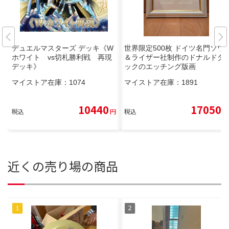
デュエルマスターズ デッキ《W
世界限定500枚 ドイツ名門ソワ
ホワイト vs切札勝利戦 再現
＆ライザー社制作のドナルドダ
デッキ》
ックのエッチング版画
マイストア在庫：
1074
マイストア在庫：
1891
10440
17050
税込
円
税込
円
近くの売り場の商品