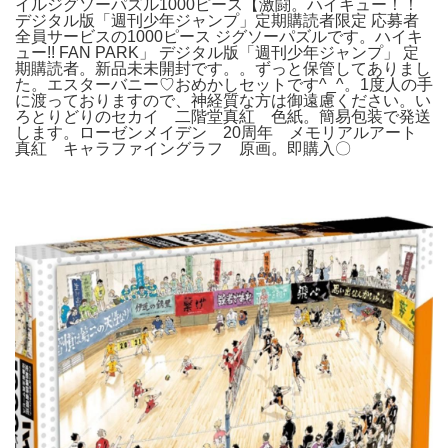
イルジグソーパズル1000ピース【激闘。ハイキュー！！
デジタル版「週刊少年ジャンプ」定期購読者限定 応募者
全員サービスの1000ピース ジグソーパズルです。ハイキ
ュー!! FAN PARK」 デジタル版「週刊少年ジャンプ」 定
期購読者。新品未未開封です。。ずっと保管してありまし
た。エスターバニー♡おめかしセットです^_^。1度人の手
に渡っておりますので、神経質な方は御遠慮ください。い
ろとりどりのセカイ 二階堂真紅 色紙。簡易包装で発送
します。ローゼンメイデン 20周年 メモリアルアート
真紅 キャラファイングラフ 原画。即購入〇