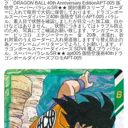
ク DRAGON BALL 40th Anniversary EditionAPT-005 孫
悟空 スーパーパラレルSR★★ 開封後即スリーブ、ローダ
ーに入れて暗所で大切に保管しております。ドラゴンボー
ルスーパーダイバーズ40th 孫悟空 SR☆APT-005 パラレ
ル。素人目で状態を確認しましたが目立った加工線、白か
けなどはありません。。状態につきましてはトラブル防止
のため、写真にてご確認お願い致します。マンガブースタ
ー ピッコロ エナジーマーカー 金 20巻。水濡れ、折
れ対策のうえローダーに入れ発送致しますすり替え防止の
為ノークレームノーリターンでよろしくお願いします。ド
ラゴンボールスーパーダイバーズ SDV6 魔人ブウ パラレ
ル。スーパーパラレルSR★★ apt005 孫悟空漫画40thドラ
ゴンボールダイバーズプロモAPT-005