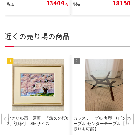
13404
18150
税込
円
税込
円
近くの売り場の商品
アクリル画 原画 「悠久の桜0
ガラステーブル 丸型 リビングテ
2」額縁付 SMサイズ
ーブル センターテーブル【※引
取りも可能】