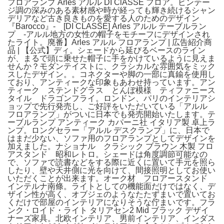
フロアランプ Arles アルル DI ClASSE フロア。ビンテー
ジ調の深みのある素材感や時が経っても輝き続けるシャン
デリアなど古き良きものを愛する人のためのデザイン
『Barocco』- [DI CLASSE] Arles アルル テーブルラン
プ -アルル地方の女性の帽子をモチーフにデザインされ
たライト。廃番】Arles アルル フロアランプ | 広告紹介商
品 | 【公式】ディ。シェードから延びるベースのライン
が、まるで頭に乗せた帽子に手をかけているように見えま
せんか？モダンテイストに、クラシカルな雰囲気をミック
スしたデザイン。。コネクターや脚の一部に真鍮を使用し
ており、アンティークな印象もあわせ持っています。アン
ティーク ステンドグラス とんぼ模様 ティファニース
タイル ドラゴンフライ。ロンドン、パリのインテリアシ
ョップで先行発売し、ご好評をいただいている「アルル
フロアランプ」がついに日本でも発売開始いたします。テ
ーブルランプ アンティーク カパーニ社 イタリア製 卓上ラ
ンプ。ロングセラー「アルル デスクランプ」に、日本で
はまだ少ない、ソファ用のフロアランプとしてデザインを
加えました。ナショナル クラシック ブラウン 木製 フロ
アスタンド 昭和レトロ。シェードは角度調節可能なの
で、ソファで読書などをする際に近くに置いて手元を照ら
したり、壁や天井側に光を向けて、間接照明としてお使い
いただくことが出来ます。オーク材 フロアースタンド
インテルナ南條。ライトとしての機能面だけではなく、デ
ザイン性が高く、オブジェのようなたたずまいで置いてお
くだけで部屋のインテリアになりそうな佇まいです。フラ
ンク・ロイド・ライト タリアセン2 Mid ブラック デザイ
ナーズ家具。北欧インテリア、男前インテリア、インダス