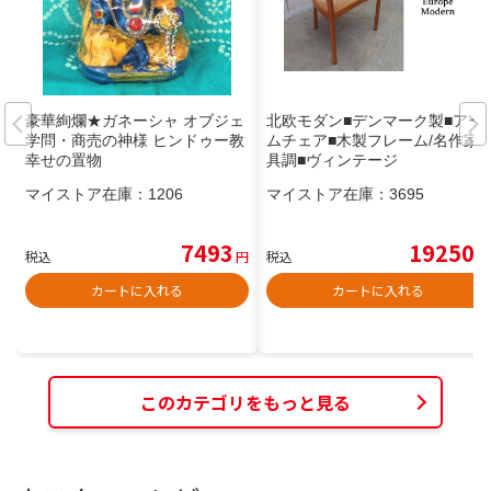
豪華絢爛★ガネーシャ オブジェ
北欧モダン■デンマーク製■アー
学問・商売の神様 ヒンドゥー教
ムチェア■木製フレーム/名作家
幸せの置物
具調■ヴィンテージ
マイストア在庫：
1206
マイストア在庫：
3695
7493
19250
税込
円
税込
円
カートに入れる
カートに入れる
このカテゴリをもっと見る