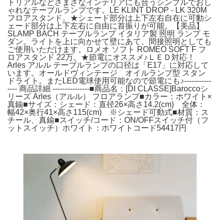
トリアルなどさまざなインテリアにも合うシンプルでおし
ゃれなテーブルランプです。LE KLINT DROP - LK 320M
フロアスタンド。★シェード部分は上下左右自在に可動シ
ェード部分は上下左右に自由に首振りが可能。【美品】
SLAMP BACH テーブルランプ イタリア製 照明 ランプ モ
ダン。ライトを上に向かせて壁にあて、間接照明としても
ご使用いただけます。ロメオ ソフト ROMEO SOFT F フ
ロアスタンド 22万。★節電にオススメ♪ＬＥＤ対応！
Arles アルル テーブルランプの口径は「E17」に対応して
います。オールドヴィンテージ オイルランプ型 スタン
ドライト。またLED電球使用可能なので節電にも♪-----------
---- 商品詳細 ---------------■商品名：[DI CLASSE]Baroccoシ
リーズ Arles（アルル） フロアランプ■カラー：ホワイト×
真鍮■サイズ：シェード：直径26×高さ14.2(cm) 全体：
幅42×奥行41×高さ115(cm) ※シェード可動式■材質：ス
チール、真鍮■スイッチ/コード：ON/OFFスイッチ付（フ
ットスイッチ）ホワイト：ホワイトコード54417円