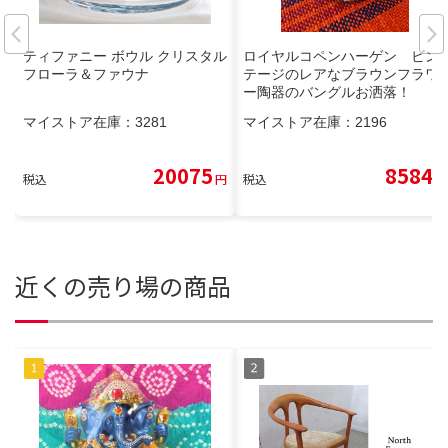
ティファニー ボウル クリスタル
ロイヤルコペンハーゲン ビン
フローラ＆ファウナ
テージのレアなブラウンフラワ
ー陶器のバングルお洒落！
マイストア在庫：
3281
マイストア在庫：
2196
20075
8584
税込
円
税込
円
近くの売り場の商品