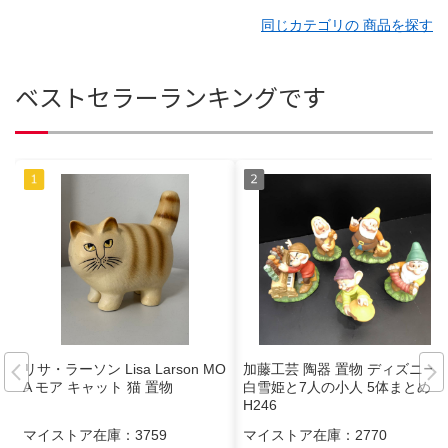
同じカテゴリの 商品を探す
ベストセラーランキングです
リサ・ラーソン Lisa Larson MO
加藤工芸 陶器 置物 ディズニー
A モア キャット 猫 置物
白雪姫と7人の小人 5体まとめ M
H246
マイストア在庫：
3759
マイストア在庫：
2770