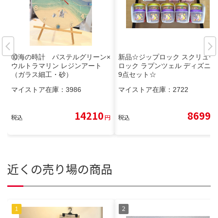
⑩海の時計 パステルグリーン×
新品☆ジップロック スクリュー
ウルトラマリン レジンアート
ロック ラプンツェル ディズニー
（ガラス細工・砂）
9点セット☆
マイストア在庫：
3986
マイストア在庫：
2722
14210
8699
税込
円
税込
円
近くの売り場の商品