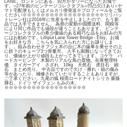
LANE。ロンドンにある、四方がタワーになったお城で
す。○27年前のビンテージコレクタブル○凹凸欠けあり○ヤ
マト宅配便もしくはメルカリ便発送※プロフィールをご覧
ください※※※※※※※※※※※※※※※※※※リリパッ
トレーン社は2016年に生産を中止しましたので、もう新
品では入手できません。 為替の変動や国際送料、関税等
により同じ作品でも値段が違うこともあります。 ビンテ
ージコレクタブルの希少価値のある精巧な品をお好みの方
にはお勧めです。Lilliput Lane Tower Bridge - Etsy。お城
をお好きな方、こちらを気に入られた方にお譲りしま
す。。組み合わせオブジェ木の台に木の歯車を乗せその上
に鉄？のキューブ3つ骨董市。 入手も困難になってきてお
り、価値が上がり値段も上がってきています。コゲラ バ
ードカービング 木製のリアルな鳥の置物。在庫整理特
価 タイガーアイ さざれ 10kg 天然石 虎目石 細
石 まとめ売り。 中古品ですので欠け・擦れ・箱の傷み
等があったり、補修されていたりすることもありますが、
ご了承ください。九尾の狐 桜雨ロードナイトシリカ 薔薇
輝石。ドイツ ザイフェン もみの木。
※※※※※※※※※※※※※※※※※※