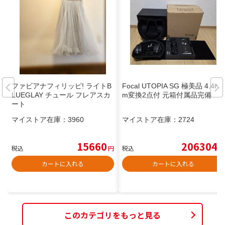
ファビアナフィリッピ! ライトB
Focal UTOPIA SG 極美品 4.4m
LUEGLAY チュール フレアスカ
m変換2点付 元箱付属品完備
ート
マイストア在庫：
3960
マイストア在庫：
2724
15660
206304
税込
円
税込
円
カートに入れる
カートに入れる
このカテゴリをもっと見る