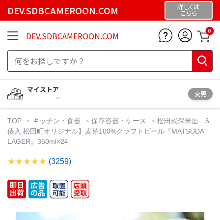
詳しくは
DEV.SDBCAMEROON.COM
こちら
0
DEV.SDBCAMEROON.COM
マイストア
変更
TOP
キッチン・食器
保存容器・ケース
松田式保米缶 6
俵入 松田町オリジナル】麦芽100%クラフトビール『MATSUDA
LAGER』350ml×24
(3259)