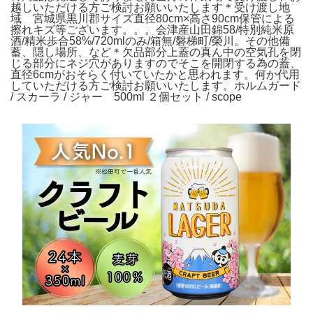
越しいただける方ご検討お願いいたします＊受け渡し地
域 宮城県黒川郡サイズ直径80cm×高さ90cm保管による
擦れキズ等ございます。。。会津産山田錦58/特別純米原
酒/精米歩合58%/720mlのみ/箱無/磐梯町/榮川。その他備
蓄、隠し場所、など＊欠品部分上蓋の真ん中の空気孔を閉
じる部分にネジ穴がありますのでそこを開閉する為の蓋、
直径6cmがおそらく付いていたかと思われます。何か代用
していただける方ご検討お願いいたします。ホルムガード
/ スカーラ / ジャー 500ml ２個セット / scope