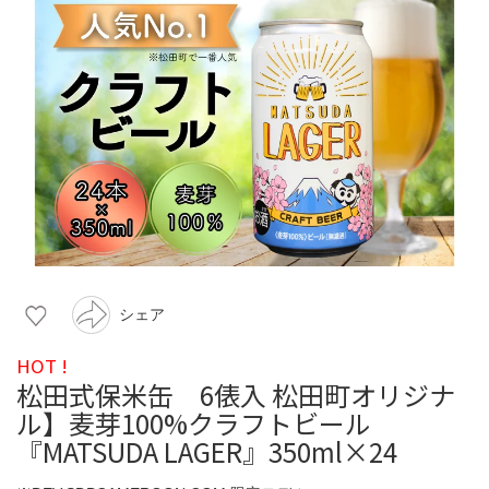
シェア
HOT !
松田式保米缶 6俵入 松田町オリジナ
ル】麦芽100%クラフトビール
『MATSUDA LAGER』350ml×24