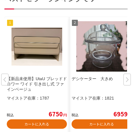
【新品未使用】UtaU ブレッドド
デシケーター 大きめ
ロワー ワイド 引き出し式 ファ
インベージュ
マイストア在庫：
1787
マイストア在庫：
1821
6750
6959
税込
円
税込
円
カートに入れる
カートに入れる