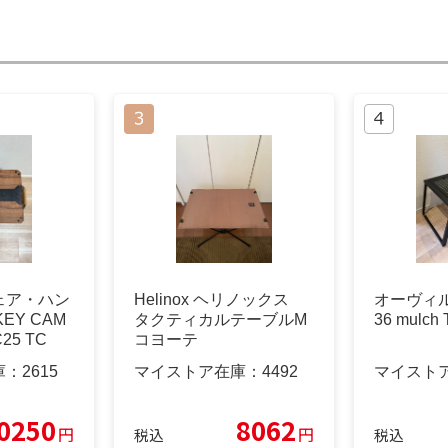
ェア・ハン
Helinox ヘリノックス
オーヴィル a
EY CAM
タクティカルテーブルM
36 mulch T
25 TC
コヨーテ
庫：
2615
マイストア在庫：
4492
マイスト
0250
8062
円
円
税込
税込