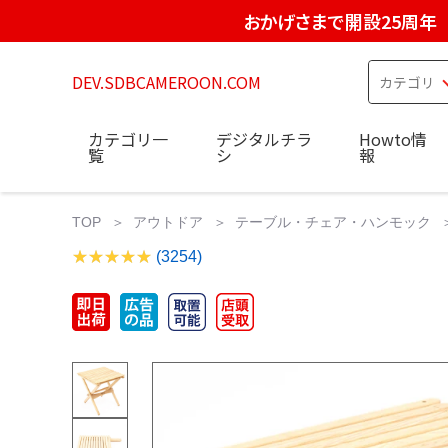
おかげさまで開設25周年
DEV.SDBCAMEROON.COM
カテゴリ一
デジタルチラ
Howto情
覧
シ
報
TOP
アウトドア
テーブル・チェア・ハンモック
(3254)