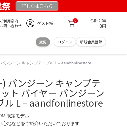
業祭
詳しくは
こちら
合計金額
ご利用案内
0
ゲスト様
0円
お問い合わせ
変更
ログイン
新規会員登録
ーン キャンプテーブル L – aandfonlinestore
ー) パンジーン キャンプテ
個セット バイヤー パンジーン
 – aandfonlinestore
COM 限定モデル
の使い心地などをご紹介いただいております！