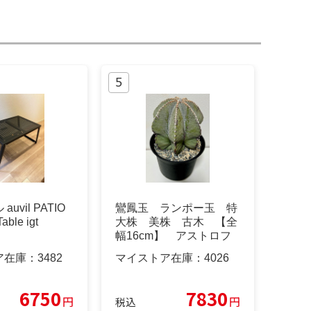
uvil PATIO
鸞鳳玉 ランポー玉 特
able igt
大株 美株 古木 【全
幅16cm】 アストロフ
ィツム
ア在庫：
3482
マイストア在庫：
4026
6750
7830
円
円
税込