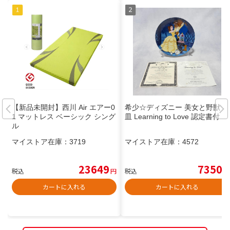
【新品未開封】西川 Air エアー0
希少☆ディズニー 美女と野獣 絵
1 マットレス ベーシック シング
皿 Learning to Love 認定書付
ル
マイストア在庫：
3719
マイストア在庫：
4572
23649
7350
税込
円
税込
円
カートに入れる
カートに入れる