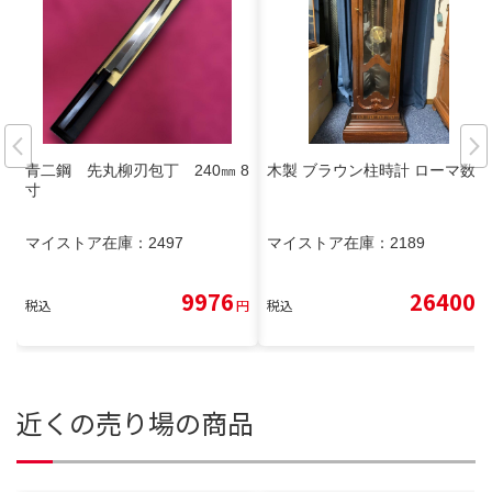
青二鋼 先丸柳刃包丁 240㎜ 8
木製 ブラウン柱時計 ローマ数字
寸
マイストア在庫：
2497
マイストア在庫：
2189
9976
26400
税込
円
税込
円
近くの売り場の商品