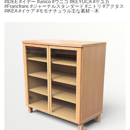
#IDEE #イデー #unico #ウニコ #KEYUCA #ケユカ
#Francfranc #ジャーナルスタンダード #ニトリ #アクタス
#IKEA #イケア #モモナチュラル主な素材···木