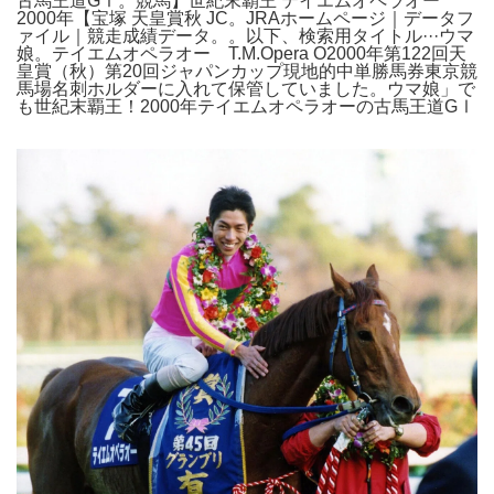
古馬王道GⅠ。競馬】世紀末覇王 テイエムオペラオー
2000年【宝塚 天皇賞秋 JC。JRAホームページ｜データフ
ァイル｜競走成績データ。。以下、検索用タイトル···ウマ
娘。テイエムオペラオー T.M.Opera O2000年第122回天
皇賞（秋）第20回ジャパンカップ現地的中単勝馬券東京競
馬場名刺ホルダーに入れて保管していました。ウマ娘」で
も世紀末覇王！2000年テイエムオペラオーの古馬王道GⅠ