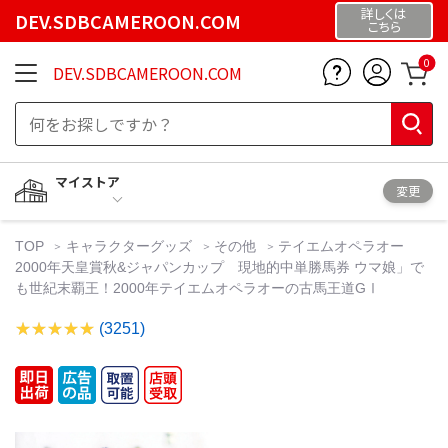
詳しくは
DEV.SDBCAMEROON.COM
こちら
0
DEV.SDBCAMEROON.COM
マイストア
変更
TOP
キャラクターグッズ
その他
テイエムオペラオー
2000年天皇賞秋&ジャパンカップ 現地的中単勝馬券 ウマ娘」で
も世紀末覇王！2000年テイエムオペラオーの古馬王道GⅠ
(3251)