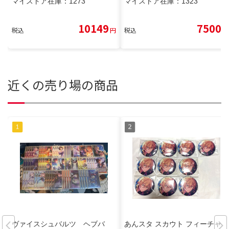
マイストア在庫：
1273
マイストア在庫：
1323
10149
7500
税込
円
税込
円
近くの売り場の商品
ヴァイスシュバルツ ヘブバ
あんスタ スカウト フィーチャー