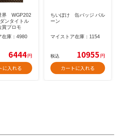
界 WGP202
ちいぽけ 缶バッジ バル
ダダンタイトル
ーン
位賞プロモ
ア在庫：
4980
マイストア在庫：
1154
6444
10955
円
円
税込
トに入れる
カートに入れる