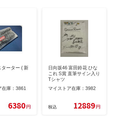
スターター ( 新
日向坂46 富田鈴花 ひな
これ S賞 直筆サイン入り
Tシャツ
ア在庫：
3861
マイストア在庫：
3982
6380
12889
円
円
税込