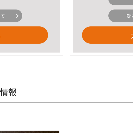
いて
受
る
細情報