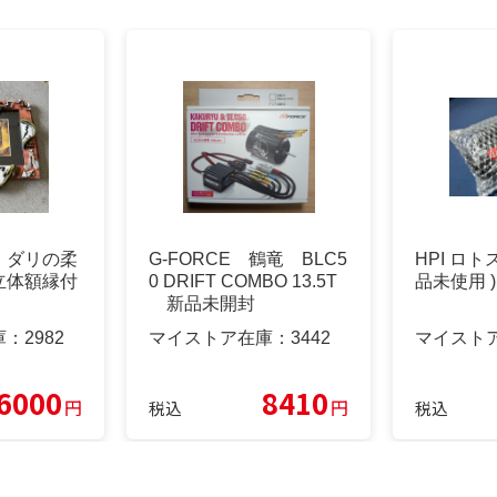
 ダリの柔
G-FORCE 鶴竜 BLC5
HPI ロト
立体額縁付
0 DRIFT COMBO 13.5T
品未使用 )
新品未開封
庫：
2982
マイストア在庫：
3442
マイスト
6000
8410
円
円
税込
税込