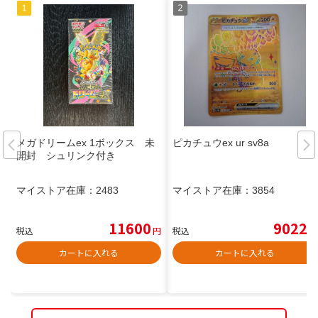
メガドリームex 1ボックス 未
ピカチュウex ur sv8a
開封 シュリンク付き
マイストア在庫：
2483
マイストア在庫：
3854
11600
9022
税込
円
税込
円
カートに入れる
カートに入れる