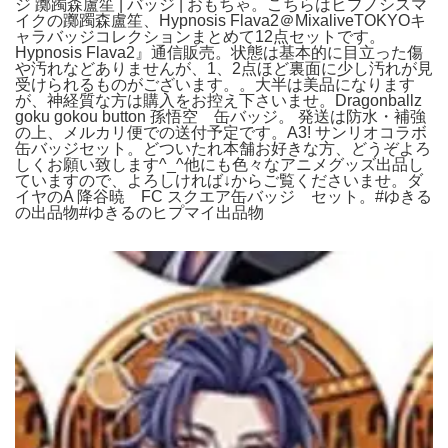
ジ 躑躅森盧笙 | バッジ | おもちゃ。こちらはヒプノシスマ
イクの躑躅森盧笙、Hypnosis Flava2＠MixaliveTOKYOキ
ャラバッジコレクションまとめて12点セットです。
Hypnosis Flava2』通信販売。状態は基本的に目立った傷
や汚れなどありませんが、1、2点ほど裏面に少し汚れが見
受けられるものがございます。。大半は美品になります
が、神経質な方は購入をお控え下さいませ。Dragonballz
goku gokou button 孫悟空 缶バッジ。 発送は防水・補強
の上、メルカリ便での送付予定です。A3! サンリオコラボ
缶バッジセット。どついたれ本舗お好きな方、どうぞよろ
しくお願い致します^_^他にも色々なアニメグッズ出品し
ていますので、よろしければ↓からご覧くださいませ。ダ
イヤのA 降谷暁 FC スクエア缶バッジ セット。#ゆきる
の出品物#ゆきるのヒプマイ出品物