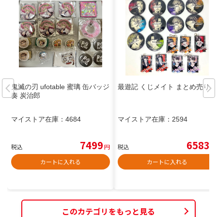
鬼滅の刃 ufotable 蜜璃 缶バッジ
最遊記 くじメイト まとめ売り
奏 炭治郎
マイストア在庫：
4684
マイストア在庫：
2594
7499
6583
税込
円
税込
円
カートに入れる
カートに入れる
このカテゴリをもっと見る