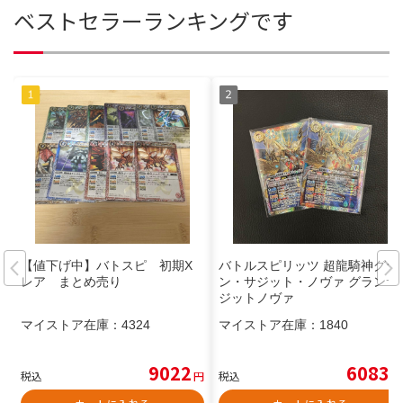
ベストセラーランキングです
【値下げ中】バトスピ 初期X
バトルスピリッツ 超龍騎神グラ
レア まとめ売り
ン・サジット・ノヴァ グランサ
ジットノヴァ
マイストア在庫：
4324
マイストア在庫：
1840
9022
6083
税込
円
税込
円