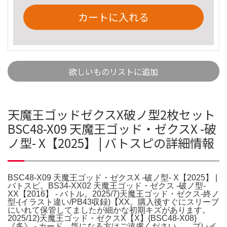
カートに入れる
欲しいものリストに追加
天魔王ゴッドゼクスX破ノ型2枚セット
BSC48-X09 天魔王ゴッド・ゼクスX -破
ノ型- X【2025】 | バトスピの詳細情報
BSC48-X09 天魔王ゴッド・ゼクスX -破ノ型- X【2025】 |
バトスピ。BS34-XX02 天魔王ゴッド・ゼクス -破ノ型-
XX【2016】 - バトル。2025/7)天魔王ゴッド・ゼクス-終ノ
型-(イラスト違い/PB43収録)【XX。購入後すぐにスリーブ
にいれて保管してましたが細かな初期キズがあります。
2025/12)天魔王ゴッド・ゼクスX【X】{BSC48-X08}
《多》 - カード。気になる方はご遠慮ください。。プレイ