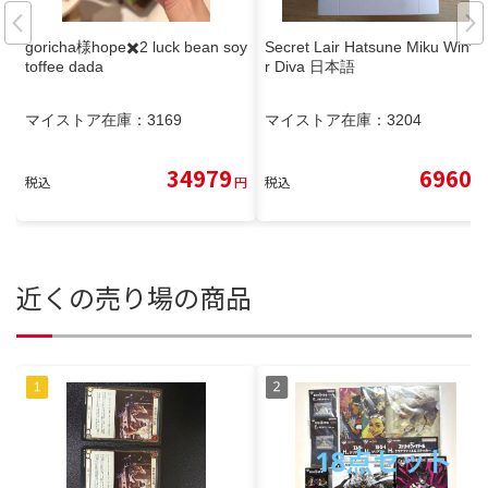
goricha様hope✖️2 luck bean soy
Secret Lair Hatsune Miku Winte
toffee dada
r Diva 日本語
マイストア在庫：
3169
マイストア在庫：
3204
34979
6960
税込
円
税込
円
近くの売り場の商品