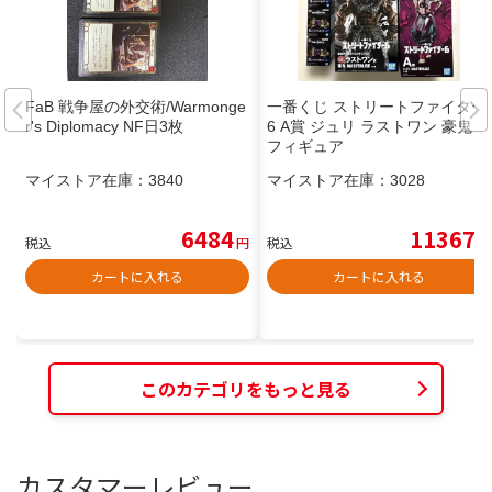
FaB 戦争屋の外交術/Warmonge
一番くじ ストリートファイター
r's Diplomacy NF日3枚
6 A賞 ジュリ ラストワン 豪鬼
フィギュア
マイストア在庫：
3840
マイストア在庫：
3028
6484
11367
税込
円
税込
円
カートに入れる
カートに入れる
このカテゴリをもっと見る
カスタマーレビュー