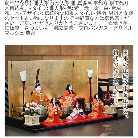
周年記念祭】雛人形 ひな人形 雛 真多呂 平飾り 親王飾り
木目込み。- タイプ: 雛人形- 色: 紫、赤、金、白- 素材:
布、木- デザイン: 伝統的な和服スタイル- 特徴: 男雛と女雛
のセット古い物になりますので 神経質な方は御遠慮くだ
さい。ご覧いただきありがとうございます。「石焼き芋」
鉄板釜 さつまいも 独立開業 プロパンガス グリドル
マルシェ 農家