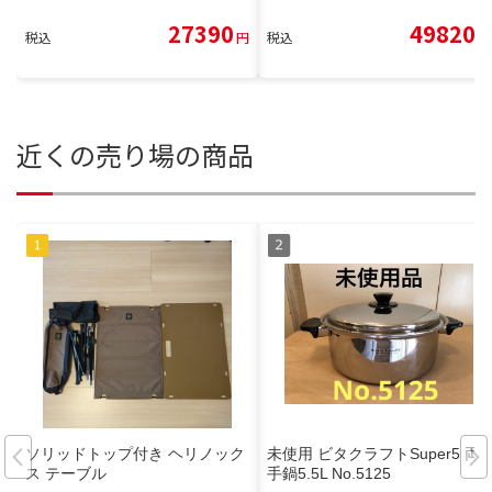
27390
49820
税込
円
税込
円
近くの売り場の商品
ソリッドトップ付き ヘリノック
未使用 ビタクラフトSuper5 両
ス テーブル
手鍋5.5L No.5125