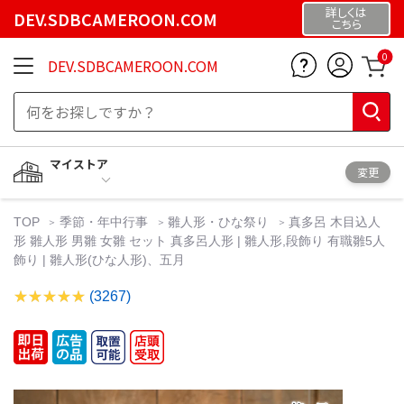
詳しくは
DEV.SDBCAMEROON.COM
こちら
0
DEV.SDBCAMEROON.COM
マイストア
変更
TOP
季節・年中行事
雛人形・ひな祭り
真多呂 木目込人
形 雛人形 男雛 女雛 セット 真多呂人形 | 雛人形,段飾り 有職雛5人
飾り | 雛人形(ひな人形)、五月
(3267)