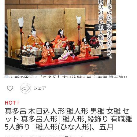
シェア
HOT !
真多呂 木目込人形 雛人形 男雛 女雛 セ
ット 真多呂人形 | 雛人形,段飾り 有職雛
5人飾り | 雛人形(ひな人形)、五月