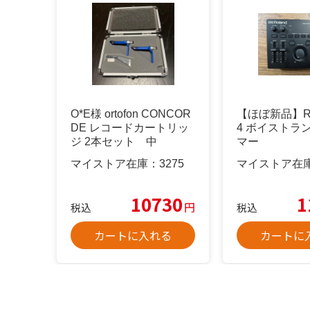
O*E様 ortofon CONCOR
【ほぼ新品】Rol
DE レコードカートリッ
4 ボイストラ
ジ 2本セット 中
マー
マイストア在庫：
3275
マイストア在
10730
1
円
税込
税込
カートに入れる
カートに