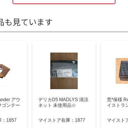
品も見ています
nder アウ
デリカD5 MADLYS 清涼
荒*保様 Ro
サゴンテー
ネット 未使用品☆
イストラ
庫：
1657
マイストア在庫：
1877
マイスト