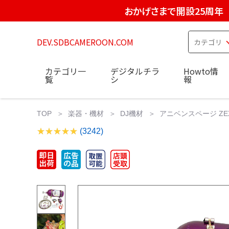
おかげさまで開設25周年
DEV.SDBCAMEROON.COM
カテゴリ一
デジタルチラ
Howto情
覧
シ
報
TOP
楽器・機材
DJ機材
アニベンスページ ZEX '03 t
(3242)