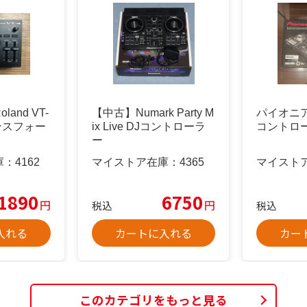
and VT-
【中古】Numark Party M
パイオニア 
ンスフォー
ix Live DJコントローラ
コントロ
ー
庫：
4162
マイストア在庫：
4365
マイスト
1890
6750
円
円
税込
税込
入れる
カートに入れる
カー
このカテゴリをもっと見る