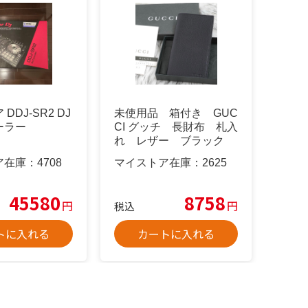
DDJ-SR2 DJ
未使用品 箱付き GUC
ーラー
CI グッチ 長財布 札入
れ レザー ブラック
希少
ア在庫：
4708
マイストア在庫：
2625
45580
8758
円
円
税込
トに入れる
カートに入れる