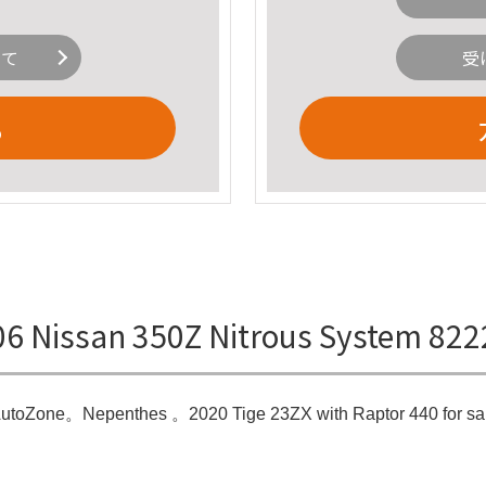
いて
受
る
 Nissan 350Z Nitrous System 8
 AutoZone。Nepenthes 。2020 Tige 23ZX with Raptor 440 for sal