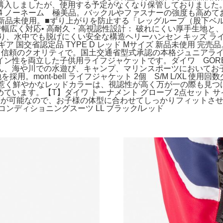
入しましたが、使用する予定がなくなり保管しておりました。。
er.4 ノーネーム 極美品。バックルやファスナーの強度も高
ローブ新品未使用。■ずり上がりを防止する「レッグループ（股下ベル
で幅広く対応• 高耐久・高視認性設計： 破れにくい厚手生地と
、水中でも脱げにくい安全な構造ヘリーハンセン キッズ ライフ
ィギア 国交省認定品 TYPE D レッド Mサイズ 新品未使用
、信頼のクオリティで。国土交通省型式承認の本格ジュニアライ
両立した子供用ライフジャケットです。ダイワ GORE-TEX フ
ん、海や川での水遊び、キャンプ、マリンスポーツにおいてお
。mont-bell ライフジャケット 2個 S/M L/XL 使
と目を惹く鮮やかなレッドカラーは、視認性が高く万が一の際も見
います。【T】ダイワ トーナメント グローブ 2点セット サイ
ズ調整が可能なので、お子様の体型に合わせてしっかりフィットさせ
ンディショニングスーツ LL ブラック/レッド