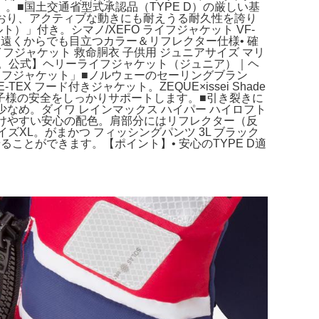
■国土交通省型式承認品（TYPE D）の厳しい基
めており、アクティブな動きにも耐えうる耐久性を誇り
ト）」付き。シマノ/XEFO ライフジャケット VF-
、遠くからでも目立つカラー＆リフレクター仕様• 確
ジャケット 救命胴衣 子供用 ジュニアサイズ マリ
 完売品。公式】ヘリーライフジャケット（ジュニア）｜ヘ
フジャケット」■ノルウェーのセーリングブラン
ード付きジャケット。ZEQUE×issei Shade
子様の安全をしっかりサポートします。■引き裂きに
用回数少なめ。ダイワ レインマックス ハイパー ハイロフト
つけやすい安心の配色。肩部分にはリフレクター（反
ズXL。がまかつ フィッシングパンツ 3L ブラック
ることができます。【ポイント】• 安心のTYPE D適