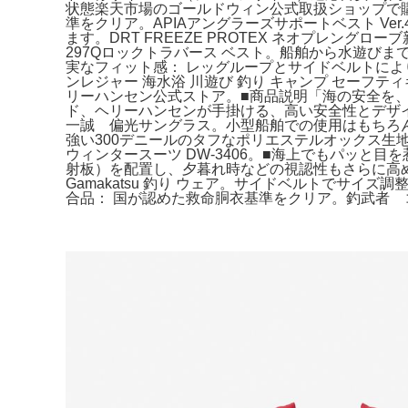
状態楽天市場のゴールドウィン公式取扱ショップで購
準をクリア。APIAアングラーズサポートベスト V
ます。DRT FREEZE PROTEX ネオプレング
297Qロックトラバース ベスト。船舶から水遊びま
実なフィット感： レッグループとサイドベルトにより
ンレジャー 海水浴 川遊び 釣り キャンプ セーフテ
リーハンセン公式ストア。■商品説明「海の安全を
ド、ヘリーハンセンが手掛ける、高い安全性とデザイン性を
一誠 偏光サングラス。小型船舶での使用はもちろ
強い300デニールのタフなポリエステルオックス生地を採用
ウィンタースーツ DW-3406。■海上でもパッ
射板）を配置し、夕暮れ時などの視認性もさらに高めて
Gamakatsu 釣り ウェア。サイドベルトでサイ
合品： 国が認めた救命胴衣基準をクリア。釣武者 コ