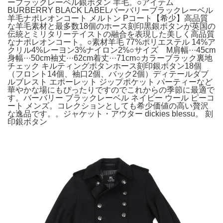
ーブラックレーベル銀ボタン 羊毛。○アイテム
BURBERRY BLACK LABELバーバリーブラックレーベル
羊毛ナポレオンコート メルトン Pコート【希少】高品質
な羊毛素材と最多数18個のホース刻印黒銀ボタンが英国の
伝統とミリタリーテイストの融合を表現した美しく高品質
なナポレオンコート。○素材羊毛 77%ポリエステル 14%ア
クリル4%レーヨン3%ナイロン2%○サイズ M肩幅···45cm
身幅···50cm袖丈···62cm着丈···71cm○カラーブラック裏地
チェック キルティングボタンホース刻印銀ボタン18個
（フロント14個、袖口2個、バック2個）ディテールダブ
ルブレスト エポーレット ジップポケット パーティーなど
華やかな場にもぴったりですのでこれからの季節に最適で
す。バーバリー ブラックレーベル ネイビー ウール ピーコ
ート メンズ。コレクションとしても希少価値の高い贅沢
な逸品です。。ジャケット・アウター dickies blessu。 刻
印銀ボタン