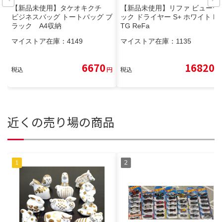
【新品未使用】タケオキクチ
【新品未使用】リファ ビューテ
ビジネスバッグ トートバッグ ブ
ック ドライヤー S+ ホワイト M
ラック A4収納
TG ReFa
マイストア在庫：
4149
マイストア在庫：
1135
6670
16820
税込
円
税込
円
近くの売り場の商品