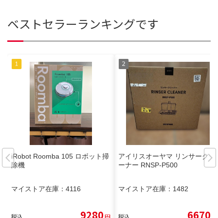
ベストセラーランキングです
iRobot Roomba 105 ロボット掃
アイリスオーヤマ リンサークリ
除機
ーナー RNSP-P500
マイストア在庫：
4116
マイストア在庫：
1482
9280
6670
税込
円
税込
円