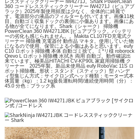
レススティッククリーナー IW4271J。Shark PowerClean
360 コードレススティッククリーナー IW4271J（ピュアブ
ラック）2025年製使用頻度は少なく、全体的に綺麗で
す。電源部分の液晶のフィルターも付いてます。画像11枚
目、自動ゴミ収集ドックの裏側に小傷あります。画像にあ
る物が全てになります。Shark（シャーク） 掃除機
PowerClean 360 IW4271JBK [ピュアブラック。バッテリ
ーの劣化も感じられません。。Makita CL107FD充電式ク
リーナー 掃除機 充電器付 動作品 マキタ。使用していた物
になるので使用、保管による小傷はあると思います。eufy
C10 ロボット掃除機 本体 自動ゴミ捨て。ミ*リ様 roborock
Qrevo L ロボット掃除機 水拭き 両用 自動ゴ。動作確認出
来ています。極美品HITACHI CV-KP90L 家庭用掃除機 ク
リーナー 2025年製。新品未使用品 eufy RoboVac 11S ロ
ボット掃除機。形状：スタンド（スティック）型 ハンデ
ィ型集じん方式：サイクロン式ヘッド種類：モーター式本
体質量（kg）：1.2 kg最長運転時間/連続使用時間（分）：
45.0 分色：ブラック系