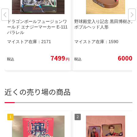
ドラゴンボールフュージョンワ
野球殿堂入り記念 黒田博樹さん
ールド エナジーマーカー E-111
ボブルヘッド人形
パラレル
マイストア在庫：
2171
マイストア在庫：
1590
7499
6000
税込
円
税込
円
近くの売り場の商品