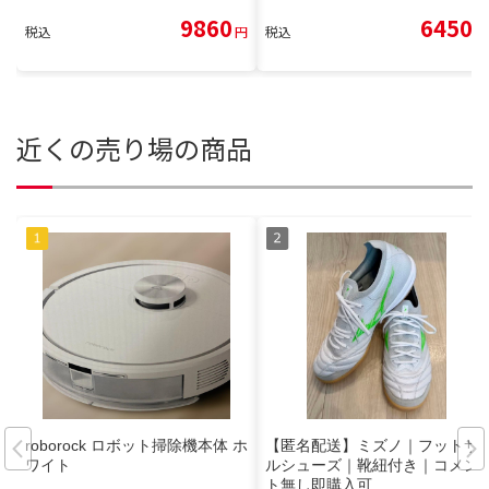
9860
6450
税込
円
税込
円
近くの売り場の商品
roborock ロボット掃除機本体 ホ
【匿名配送】ミズノ｜フットサ
ワイト
ルシューズ｜靴紐付き｜コメン
ト無し即購入可